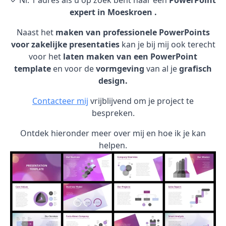
✓ Nr. 1 adres als u op zoek bent naar een
PowerPoint
expert in Moeskroen .
Naast het
maken van professionele PowerPoints
voor zakelijke presentaties
kan je bij mij ook terecht
voor het
laten maken van een PowerPoint
template
en voor de
vormgeving
van al je
grafisch
design.
Contacteer mij
vrijblijvend om je project te
bespreken.
Ontdek hieronder meer over mij en hoe ik je kan
helpen.