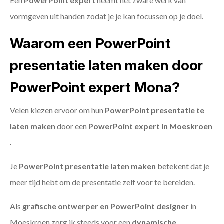
Een
PowerPoint expert
neemt het zware werk van
vormgeven uit handen zodat je je kan focussen op je doel.
Waarom een PowerPoint
presentatie laten maken door
PowerPoint expert Mona?
Velen kiezen ervoor om hun
PowerPoint presentatie te
laten maken
door een
PowerPoint expert in Moeskroen
.
Je
PowerPoint presentatie laten maken
betekent dat je
meer tijd hebt om de presentatie zelf voor te bereiden.
Als
grafische ontwerper en PowerPoint designer
in
Moeskroen zorg ik steeds voor een
dynamische