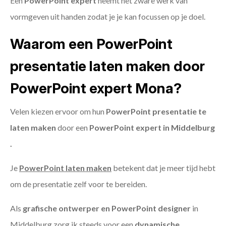
Een
PowerPoint expert
neemt het zware werk van
vormgeven uit handen zodat je je kan focussen op je doel.
Waarom een PowerPoint
presentatie laten maken door
PowerPoint expert Mona?
Velen kiezen ervoor om hun
PowerPoint presentatie te
laten maken
door een
PowerPoint expert in Middelburg
.
Je
PowerPoint laten maken
betekent dat je meer tijd hebt
om de presentatie zelf voor te bereiden.
Als
grafische ontwerper en PowerPoint designer
in
Middelburg zorg ik steeds voor een
dynamische