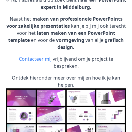
✓ Nr. 1 adres als u op zoek bent naar een
PowerPoint
expert in Middelburg.
Naast het
maken van professionele PowerPoints
voor zakelijke presentaties
kan je bij mij ook terecht
voor het
laten maken van een PowerPoint
template
en voor de
vormgeving
van al je
grafisch
design.
Contacteer mij
vrijblijvend om je project te
bespreken.
Ontdek hieronder meer over mij en hoe ik je kan
helpen.