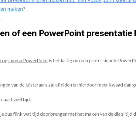
nt presentatie laten maken door een Powerpoint specialis
aten maken?
n
ken of een PowerPoint presentatie
programma PowerPoint
is het lastig om een professionele PowerP
ingen van de luisteraars zal afleiden en hierdoor meer kwaad dan 
aast veel tijd.
ul je dus flink wat tijd doorbrengen met het maken van de dia’s; tijd 