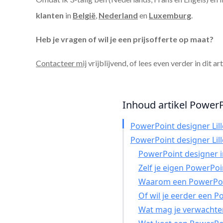
klanten
in
België
,
Nederland
en
Luxemburg
.
Heb je vragen of wil je een prijsofferte op maat?
Contacteer mij
vrijblijvend, of lees even verder in dit ar
Inhoud artikel PowerPo
PowerPoint designer Lill
PowerPoint designer Lill
PowerPoint designer in
Zelf je eigen PowerPo
Waarom een PowerPoin
Of wil je eerder een 
Wat mag je verwachte