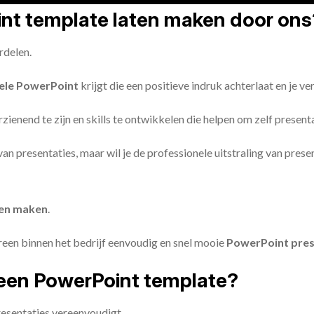
oint template laten maken door ons
rdelen.
ele PowerPoint
krijgt die een positieve indruk achterlaat en je v
zienend te zijn en skills te ontwikkelen die helpen om zelf present
n van presentaties, maar wil je de professionele uitstraling van pre
ten maken
.
reen binnen het bedrijf eenvoudig en snel mooie
PowerPoint pres
een PowerPoint template?
esentaties vereenvoudigt.