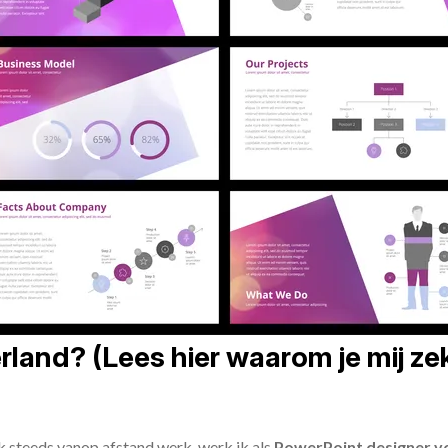
land? (Lees hier waarom je mij zek
ik steeds vanop afstand werk, werk ik als
PowerPoint designer vo