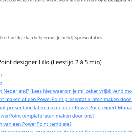
tikel hoe ik je kan helpen met je bedrijfspresentaties.
int designer Lillo (Leestijd 2 à 5 min)
o
o
 Nederland? (Lees hier waarom je mij zeker vrijblijvend mo
int maken of een PowerPoint presentatie laten maken door 
t presentatie laten maken door PowerPoint expert Mona
PowerPoint template laten maken door ons?
n van een PowerPoint template?