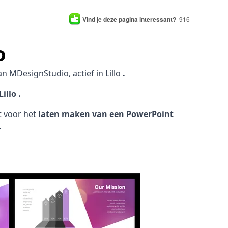
Vind je deze pagina interessant?
916
o
an MDesignStudio, actief in Lillo
.
illo .
ht voor het
laten maken van een PowerPoint
.