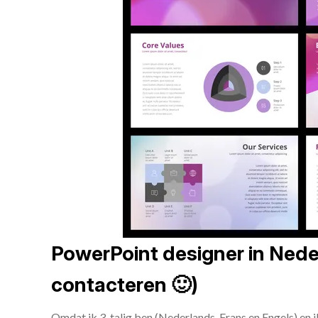
PowerPoint designer in Neder
contacteren 🙂)
Omdat ik 3-talig ben (Nederlands, Frans en Engels) en 