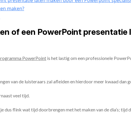
nt presentatie laten maken door een Powerpoint specialis
aten maken?
n
ken of een PowerPoint presentatie
programma PowerPoint
is het lastig om een professionele PowerP
ingen van de luisteraars zal afleiden en hierdoor meer kwaad dan 
aast veel tijd.
ul je dus flink wat tijd doorbrengen met het maken van de dia’s; tijd 