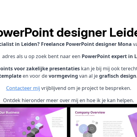
owerPoint designer Leid
ialist in Leiden? Freelance PowerPoint designer Mona
v
1 adres als u op zoek bent naar een
PowerPoint expert in L
ints voor zakelijke presentaties
kan je bij mij ook terec
template
en voor de
vormgeving
van al je
grafisch design
Contacteer mij
vrijblijvend om je project te bespreken.
Ontdek hieronder meer over mij en hoe ik je kan helpen.