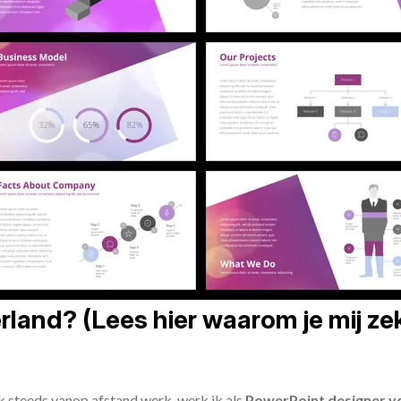
land? (Lees hier waarom je mij zek
ik steeds vanop afstand werk, werk ik als
PowerPoint designer vo