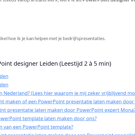
tikel hoe ik je kan helpen met je bedrijfspresentaties.
oint designer Leiden (Leestijd 2 à 5 min)
iden
iden
 Nederland? (Lees hier waarom je mij zeker vrijblijvend mo
int maken of een PowerPoint presentatie laten maken door 
t presentatie laten maken door PowerPoint expert Mona
PowerPoint template laten maken door ons?
n van een PowerPoint template?