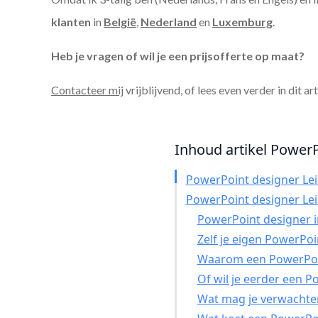
klanten
in
België
,
Nederland
en
Luxemburg
.
Heb je vragen of wil je een prijsofferte op maat?
Contacteer mij
vrijblijvend, of lees even verder in dit ar
Inhoud artikel PowerP
PowerPoint designer Le
PowerPoint designer Le
PowerPoint designer in
Zelf je eigen PowerPo
Waarom een PowerPoin
Of wil je eerder een 
Wat mag je verwachte