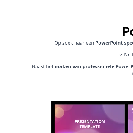
P
Op zoek naar een
PowerPoint spec
✓ Nr. 
Naast het
maken van professionele PowerPo