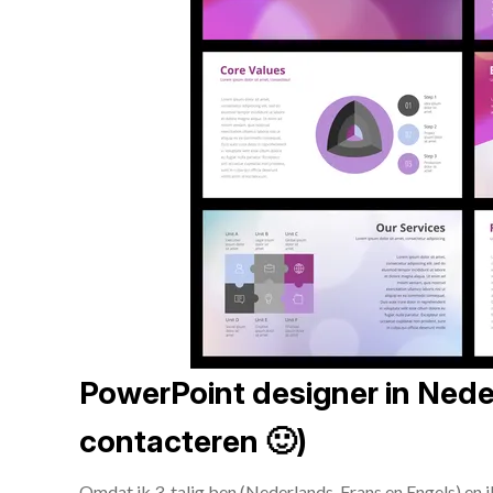
PowerPoint designer in Neder
contacteren 🙂)
Omdat ik 3-talig ben (Nederlands, Frans en Engels) en 