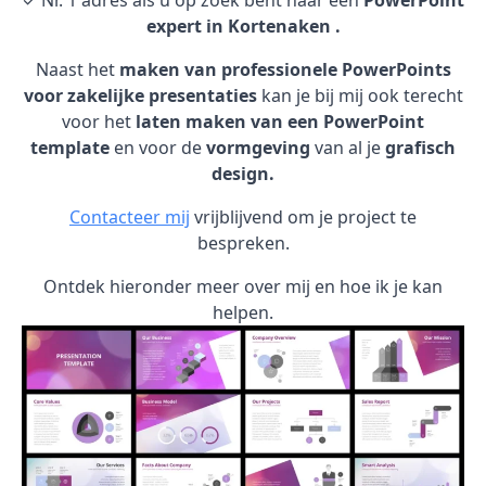
✓ Nr. 1 adres als u op zoek bent naar een
PowerPoint
expert in Kortenaken .
Naast het
maken van professionele PowerPoints
voor zakelijke presentaties
kan je bij mij ook terecht
voor het
laten maken van een PowerPoint
template
en voor de
vormgeving
van al je
grafisch
design.
Contacteer mij
vrijblijvend om je project te
bespreken.
Ontdek hieronder meer over mij en hoe ik je kan
helpen.