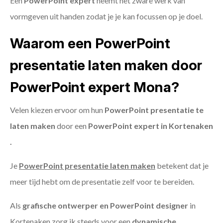
Een
PowerPoint expert
neemt het zware werk van
vormgeven uit handen zodat je je kan focussen op je doel.
Waarom een PowerPoint
presentatie laten maken door
PowerPoint expert Mona?
Velen kiezen ervoor om hun
PowerPoint presentatie te
laten maken
door een
PowerPoint expert in Kortenaken
.
Je
PowerPoint presentatie laten maken
betekent dat je
meer tijd hebt om de presentatie zelf voor te bereiden.
Als
grafische ontwerper en PowerPoint designer
in
Kortenaken zorg ik steeds voor een
dynamische