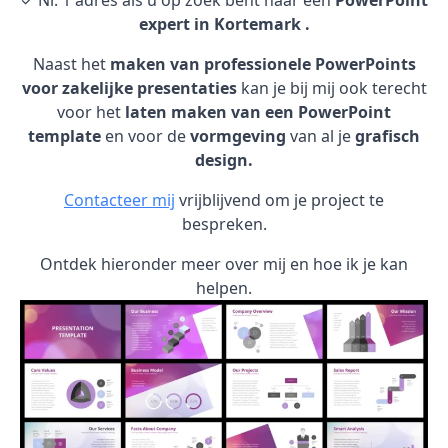
✓ Nr. 1 adres als u op zoek bent naar een
PowerPoint
expert in Kortemark .
Naast het
maken van professionele PowerPoints
voor zakelijke presentaties
kan je bij mij ook terecht
voor het
laten maken van een PowerPoint
template
en voor de
vormgeving
van al je
grafisch
design.
Contacteer mij
vrijblijvend om je project te
bespreken.
Ontdek hieronder meer over mij en hoe ik je kan
helpen.