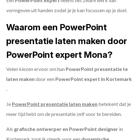
Een
PowerPoint expert
neemt het zware werk van
vormgeven uit handen zodat je je kan focussen op je doel.
Waarom een PowerPoint
presentatie laten maken door
PowerPoint expert Mona?
Velen kiezen ervoor om hun
PowerPoint presentatie te
laten maken
door een
PowerPoint expert in Kortemark
.
Je
PowerPoint presentatie laten maken
betekent dat je
meer tijd hebt om de presentatie zelf voor te bereiden.
Als
grafische ontwerper en PowerPoint designer
in
Kortemark zorg ik steeds voor een
dynamische