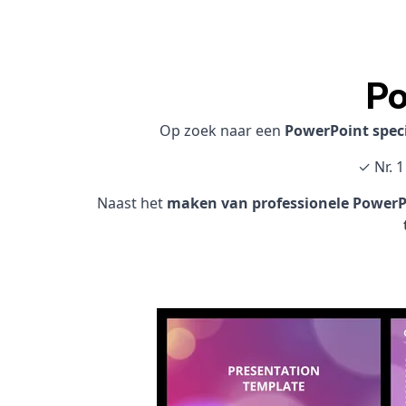
Po
Op zoek naar een
PowerPoint speci
✓ Nr. 
Naast het
maken van professionele PowerPo