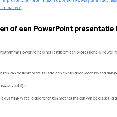
nt presentatie laten maken door een Powerpoint specialis
aten maken?
n
ken of een PowerPoint presentatie
programma PowerPoint
is het lastig om een professionele PowerP
ingen van de luisteraars zal afleiden en hierdoor meer kwaad dan 
aast veel tijd.
ul je dus flink wat tijd doorbrengen met het maken van de dia’s; tijd 