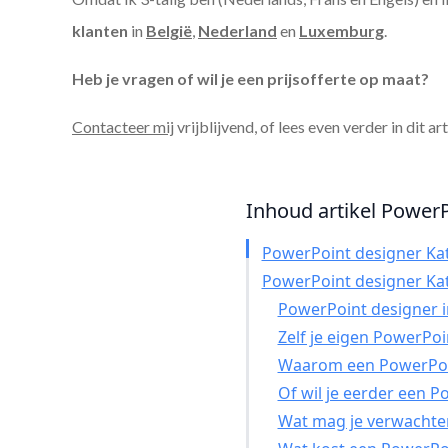
klanten
in
België
,
Nederland
en
Luxemburg
.
Heb je vragen of wil je een prijsofferte op maat?
Contacteer mij
vrijblijvend, of lees even verder in dit ar
Inhoud artikel PowerPo
PowerPoint designer Ka
PowerPoint designer Ka
PowerPoint designer in
Zelf je eigen PowerPo
Waarom een PowerPoin
Of wil je eerder een 
Wat mag je verwachte