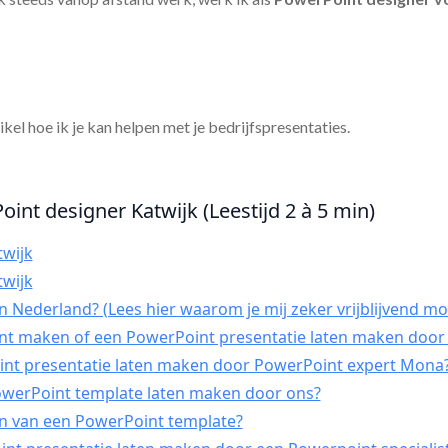
tikel hoe ik je kan helpen met je bedrijfspresentaties.
int designer Katwijk (Leestijd 2 à 5 min)
twijk
twijk
 Nederland? (Lees hier waarom je mij zeker vrijblijvend mo
int maken of een PowerPoint presentatie laten maken door 
t presentatie laten maken door PowerPoint expert Mona
PowerPoint template laten maken door ons?
n van een PowerPoint template?