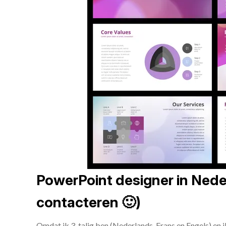
PowerPoint designer in Neder
contacteren 🙂)
Omdat ik 3-talig ben (Nederlands, Frans en Engels) en 