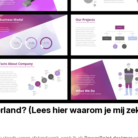
land? (Lees hier waarom je mij zek
ik steeds vanop afstand werk, werk ik als
PowerPoint designer vo