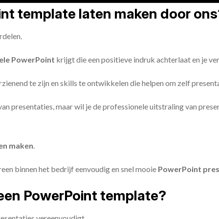
oint template laten maken door ons
rdelen.
ele PowerPoint
krijgt die een positieve indruk achterlaat en je v
zienend te zijn en skills te ontwikkelen die helpen om zelf present
n van presentaties, maar wil je de professionele uitstraling van pre
ten maken
.
reen binnen het bedrijf eenvoudig en snel mooie
PowerPoint pres
een PowerPoint template?
esentaties vereenvoudigt.