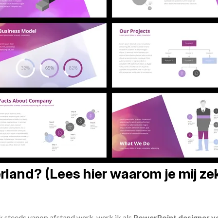
land? (Lees hier waarom je mij zek
ik steeds vanop afstand werk, werk ik als
PowerPoint designer vo