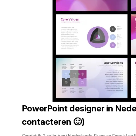
PowerPoint designer in Neder
contacteren 🙂)
Omdat ik 3-talig ben (Nederlands, Frans en Engels) en 