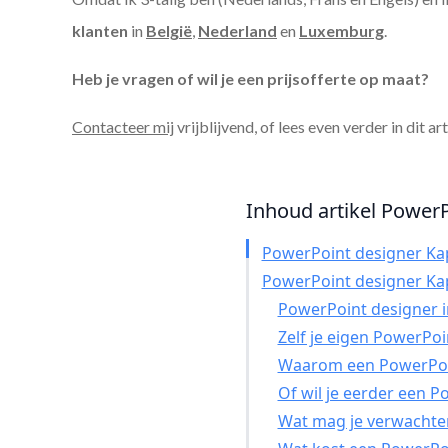
klanten
in
België
,
Nederland
en
Luxemburg
.
Heb je vragen of wil je een prijsofferte op maat?
Contacteer mij
vrijblijvend, of lees even verder in dit ar
Inhoud artikel PowerPo
PowerPoint designer Ka
PowerPoint designer Ka
PowerPoint designer in
Zelf je eigen PowerPo
Waarom een PowerPoin
Of wil je eerder een 
Wat mag je verwachte