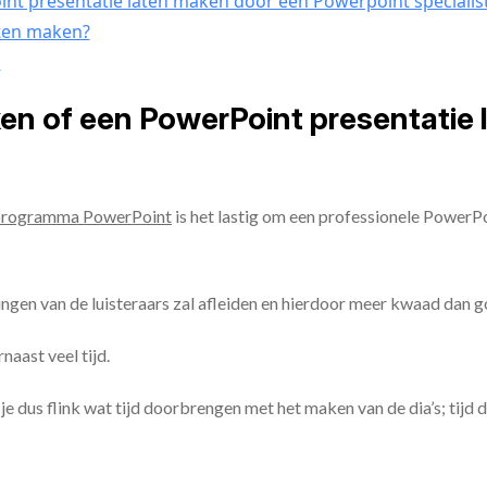
nt presentatie laten maken door een Powerpoint specialis
aten maken?
n
ken of een PowerPoint presentatie
programma PowerPoint
is het lastig om een professionele PowerP
ingen van de luisteraars zal afleiden en hierdoor meer kwaad dan 
aast veel tijd.
ul je dus flink wat tijd doorbrengen met het maken van de dia’s; tijd 