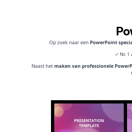
Po
Op zoek naar een
PowerPoint specia
✓ Nr. 1
Naast het
maken van professionele PowerPo