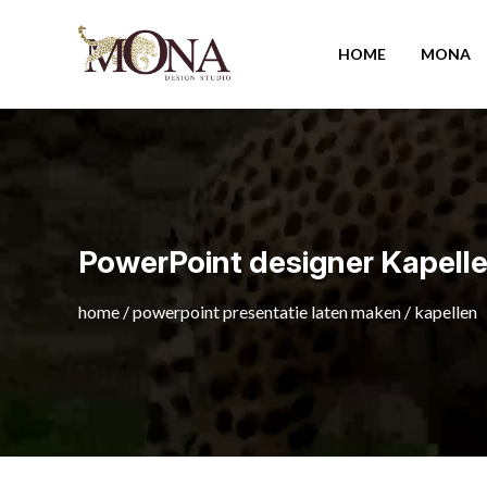
HOME
MONA
PowerPoint designer Kapell
home
/
powerpoint presentatie laten maken
/
kapellen