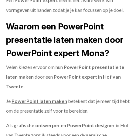
Een
PowerPoint expert
neemt het zware werk van
vormgeven uit handen zodat je je kan focussen op je doel.
Waarom een PowerPoint
presentatie laten maken door
PowerPoint expert Mona?
Velen kiezen ervoor om hun
PowerPoint presentatie te
laten maken
door een
PowerPoint expert in Hof van
Twente .
Je
PowerPoint laten maken
betekent dat je meer tijd hebt
om de presentatie zelf voor te bereiden.
Als
grafische ontwerper en PowerPoint designer
in Hof
van Twente zorg ik steeds voor een
dynamische