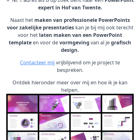
✓ Nr. 1 adres als u op zoek bent naar een
PowerPoint
expert in Hof van Twente.
Naast het
maken van professionele PowerPoints
voor zakelijke presentaties
kan je bij mij ook terecht
voor het
laten maken van een PowerPoint
template
en voor de
vormgeving
van al je
grafisch
design.
Contacteer mij
vrijblijvend om je project te
bespreken.
Ontdek hieronder meer over mij en hoe ik je kan
helpen.