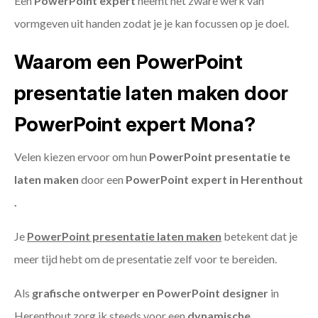
Een
PowerPoint expert
neemt het zware werk van
vormgeven uit handen zodat je je kan focussen op je doel.
Waarom een PowerPoint
presentatie laten maken door
PowerPoint expert Mona?
Velen kiezen ervoor om hun
PowerPoint presentatie te
laten maken
door een
PowerPoint expert in Herenthout
.
Je
PowerPoint presentatie laten maken
betekent dat je
meer tijd hebt om de presentatie zelf voor te bereiden.
Als
grafische ontwerper en PowerPoint designer
in
Herenthout zorg ik steeds voor een
dynamische