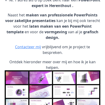
✓ Nr. 1 adres als u op zoek bent naar een
PowerPoint
expert in Herenthout .
Naast het
maken van professionele PowerPoints
voor zakelijke presentaties
kan je bij mij ook terecht
voor het
laten maken van een PowerPoint
template
en voor de
vormgeving
van al je
grafisch
design.
Contacteer mij
vrijblijvend om je project te
bespreken.
Ontdek hieronder meer over mij en hoe ik je kan
helpen.