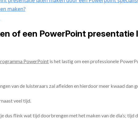
nt presentatie laten maken door een Powerpoint specialis
aten maken?
n
ken of een PowerPoint presentatie
programma PowerPoint
is het lastig om een professionele PowerP
ingen van de luisteraars zal afleiden en hierdoor meer kwaad dan 
aast veel tijd.
ul je dus flink wat tijd doorbrengen met het maken van de dia’s; tijd 