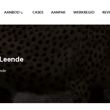
AANBOD
CASES
AANPAK
WERKREGIO
REV
-Leende
ende