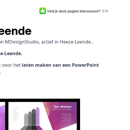
Vind je deze pagina interessant?
574
Leende
an MDesignStudio, actief in Heeze-Leende
.
ze-Leende.
ht voor het
laten maken van een PowerPoint
.