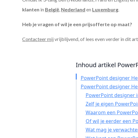
klanten
in
België
,
Nederland
en
Luxemburg
.
Heb je vragen of wil je een prijsofferte op maat?
Contacteer mij
vrijblijvend, of lees even verder in dit ar
Inhoud artikel PowerP
PowerPoint designer He
PowerPoint designer He
PowerPoint designer in
Zelf je eigen PowerPo
Waarom een PowerPoin
Of wil je eerder een 
Wat mag je verwachte