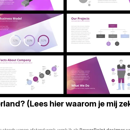
land? (Lees hier waarom je mij zek
ik steeds vanop afstand werk, werk ik als
PowerPoint designer vo