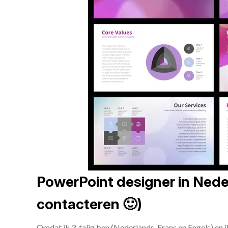
PowerPoint designer in Neder
contacteren 🙂)
Omdat ik 3-talig ben (Nederlands, Frans en Engels) en 