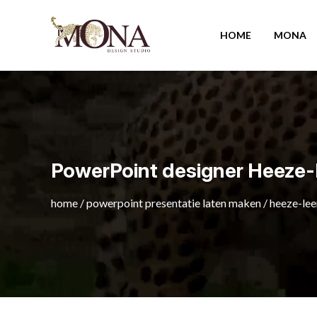
HOME
MONA
PowerPoint designer Heeze
home
/
powerpoint presentatie laten maken
/
heeze-le