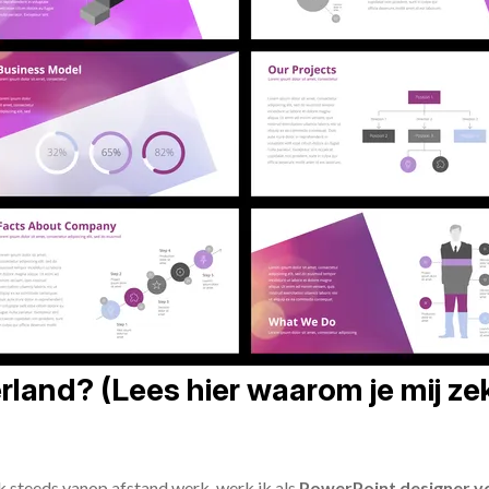
land? (Lees hier waarom je mij zek
ik steeds vanop afstand werk, werk ik als
PowerPoint designer vo