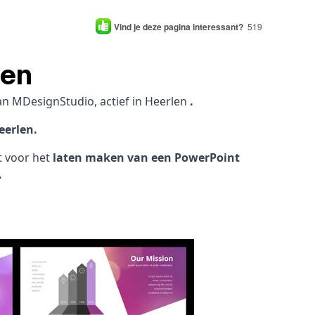
Vind je deze pagina interessant?
519
len
an MDesignStudio, actief in Heerlen
.
eerlen.
ht voor het
laten maken van een PowerPoint
.