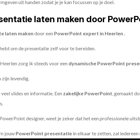
geven uit handen zodat je je kan focussen op je doel.
entatie laten maken door PowerP
te laten maken
door een
PowerPoint expert in Heerlen .
 hebt om de presentatie zelf voor te bereiden.
 Heerlen zorg ik steeds voor een
dynamische PowerPoint prese
zijn levendig.
 veel slides en informatie. Een
zakelijke PowerPoint
, gemaakt do
s.
owerPoint designer, weet je zeker dat het een professionele uitstr
om jouw
PowerPoint presentatie
in elkaar te zetten, zal iederee