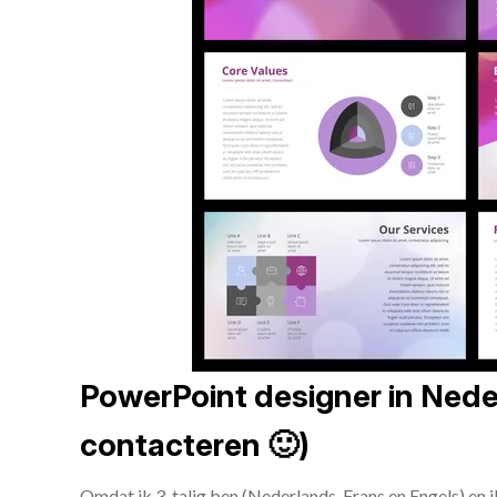
PowerPoint designer in Neder
contacteren 🙂)
Omdat ik 3-talig ben (Nederlands, Frans en Engels) en 