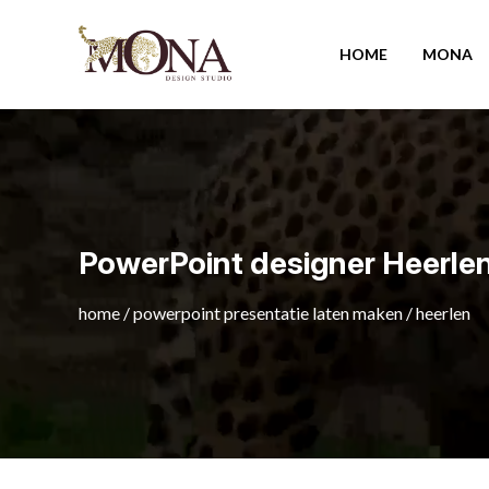
HOME
MONA
PowerPoint designer Heerle
home
/
powerpoint presentatie laten maken
/
heerlen