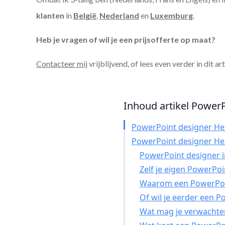
klanten
in
België
,
Nederland
en
Luxemburg
.
Heb je vragen of wil je een prijsofferte op maat?
Contacteer mij
vrijblijvend, of lees even verder in dit ar
Inhoud artikel PowerP
PowerPoint designer He
PowerPoint designer He
PowerPoint designer in
Zelf je eigen PowerPo
Waarom een PowerPoin
Of wil je eerder een 
Wat mag je verwachte