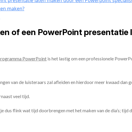
nt presentatie laten maken door een Powerpoint specialis
aten maken?
n
ken of een PowerPoint presentatie
programma PowerPoint
is het lastig om een professionele PowerP
ingen van de luisteraars zal afleiden en hierdoor meer kwaad dan 
aast veel tijd.
ul je dus flink wat tijd doorbrengen met het maken van de dia’s; tijd 