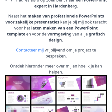
✓ Nr. 1 adres als u op zoek bent naar een
PowerPoint
expert in Hardenberg.
Naast het
maken van professionele PowerPoints
voor zakelijke presentaties
kan je bij mij ook terecht
voor het
laten maken van een PowerPoint
template
en voor de
vormgeving
van al je
grafisch
design.
Contacteer mij
vrijblijvend om je project te
bespreken.
Ontdek hieronder meer over mij en hoe ik je kan
helpen.