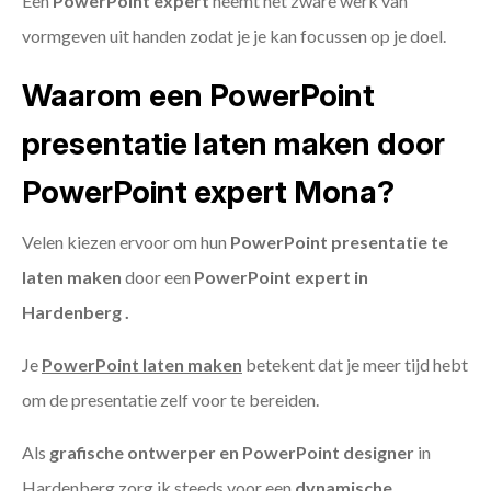
Een
PowerPoint expert
neemt het zware werk van
vormgeven uit handen zodat je je kan focussen op je doel.
Waarom een PowerPoint
presentatie laten maken door
PowerPoint expert Mona?
Velen kiezen ervoor om hun
PowerPoint presentatie te
laten maken
door een
PowerPoint expert in
Hardenberg .
Je
PowerPoint laten maken
betekent dat je meer tijd hebt
om de presentatie zelf voor te bereiden.
Als
grafische ontwerper en PowerPoint designer
in
Hardenberg zorg ik steeds voor een
dynamische