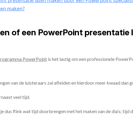
nt presentatie laten maken door een Powerpoint specialis
aten maken?
n
ken of een PowerPoint presentatie
programma PowerPoint
is het lastig om een professionele PowerP
ingen van de luisteraars zal afleiden en hierdoor meer kwaad dan 
aast veel tijd.
ul je dus flink wat tijd doorbrengen met het maken van de dia’s; tijd 