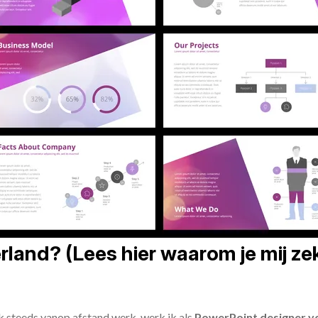
land? (Lees hier waarom je mij zek
ik steeds vanop afstand werk, werk ik als
PowerPoint designer vo