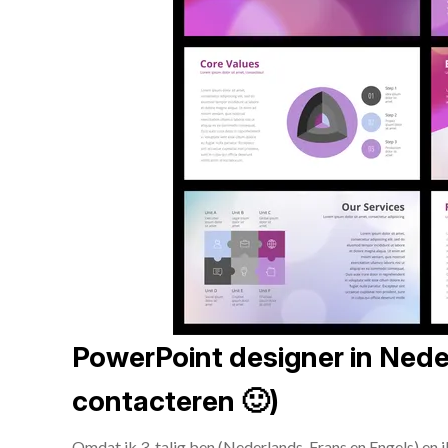
PowerPoint designer in Neder
contacteren 🙂)
Omdat ik 3-talig ben (Nederlands, Frans en Engels) en 