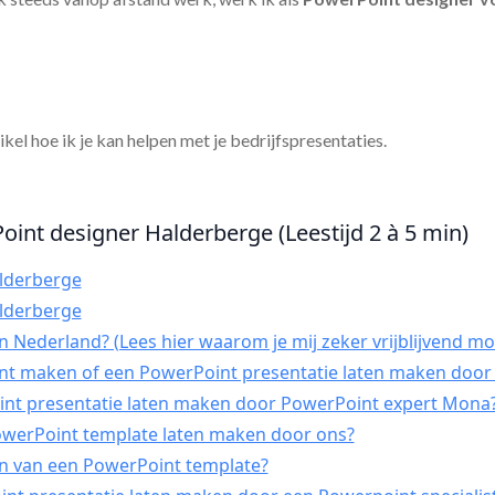
tikel hoe ik je kan helpen met je bedrijfspresentaties.
oint designer Halderberge (Leestijd 2 à 5 min)
lderberge
lderberge
 Nederland? (Lees hier waarom je mij zeker vrijblijvend mo
int maken of een PowerPoint presentatie laten maken door 
t presentatie laten maken door PowerPoint expert Mona
PowerPoint template laten maken door ons?
n van een PowerPoint template?