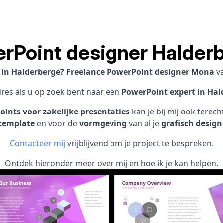
rPoint designer Halder
t in Halderberge? Freelance PowerPoint designer Mona
v
dres als u op zoek bent naar een
PowerPoint expert in Hal
ints voor zakelijke presentaties
kan je bij mij ook terec
template
en voor de
vormgeving
van al je
grafisch design
Contacteer mij
vrijblijvend om je project te bespreken.
Ontdek hieronder meer over mij en hoe ik je kan helpen.