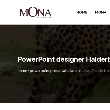
HOME
MONA
PowerPoint designer Halder
home
/
powerpoint presentatie laten maken
/
halderbe