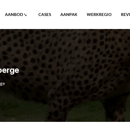
AANBOD
CASES
AANPAK
WERKREGIO
REV
berge
rge