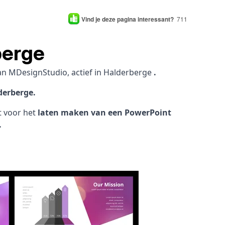
Vind je deze pagina interessant?
711
berge
an MDesignStudio, actief in Halderberge
.
derberge.
ht voor het
laten maken van een PowerPoint
.