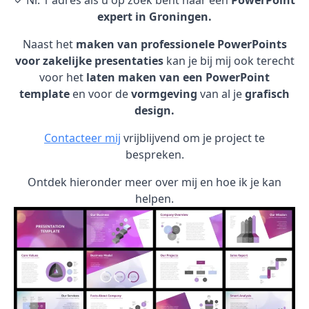
✓ Nr. 1 adres als u op zoek bent naar een
PowerPoint
expert in Groningen.
Naast het
maken van professionele PowerPoints
voor zakelijke presentaties
kan je bij mij ook terecht
voor het
laten maken van een PowerPoint
template
en voor de
vormgeving
van al je
grafisch
design.
Contacteer mij
vrijblijvend om je project te
bespreken.
Ontdek hieronder meer over mij en hoe ik je kan
helpen.