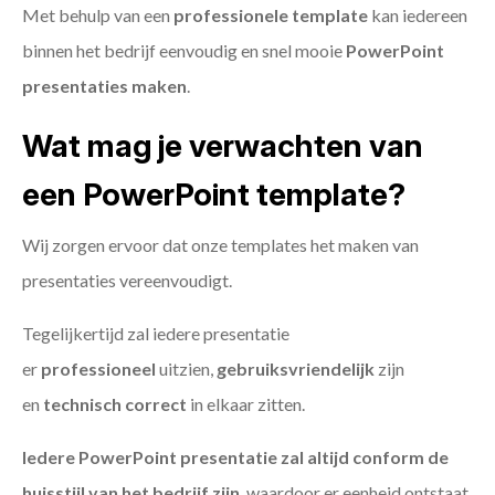
Met behulp van een
professionele template
kan iedereen
binnen het bedrijf eenvoudig en snel mooie
PowerPoint
presentaties maken
.
Wat mag je verwachten van
een PowerPoint template?
Wij zorgen ervoor dat onze templates het maken van
presentaties vereenvoudigt.
Tegelijkertijd zal iedere presentatie
er
professioneel
uitzien,
gebruiksvriendelijk
zijn
en
technisch
correct
in elkaar zitten.
Iedere PowerPoint presentatie zal altijd conform de
huisstijl van het bedrijf zijn
, waardoor er eenheid ontstaat