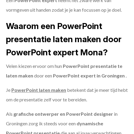
Een
PowerPoint expert
neemt het zware werk van
vormgeven uit handen zodat je je kan focussen op je doel.
Waarom een PowerPoint
presentatie laten maken door
PowerPoint expert Mona?
Velen kiezen ervoor om hun
PowerPoint presentatie te
laten maken
door een
PowerPoint expert in Groningen .
Je
PowerPoint laten maken
betekent dat je meer tijd hebt
om de presentatie zelf voor te bereiden.
Als
grafische ontwerper en PowerPoint designer
in
Groningen zorg ik steeds voor een
dynamische
PowerPoint presentatie
die aan al jouw verwachtingen