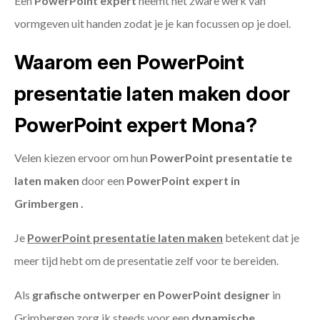
Een
PowerPoint expert
neemt het zware werk van
vormgeven uit handen zodat je je kan focussen op je doel.
Waarom een PowerPoint
presentatie laten maken door
PowerPoint expert Mona?
Velen kiezen ervoor om hun
PowerPoint presentatie te
laten maken
door een
PowerPoint expert in
Grimbergen .
Je
PowerPoint presentatie laten maken
betekent dat je
meer tijd hebt om de presentatie zelf voor te bereiden.
Als
grafische ontwerper en PowerPoint designer
in
Grimbergen zorg ik steeds voor een
dynamische