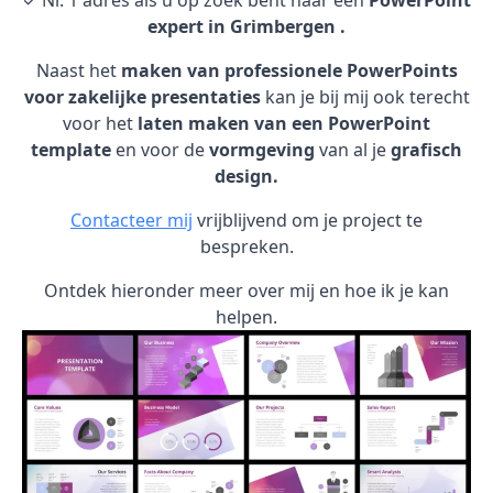
✓ Nr. 1 adres als u op zoek bent naar een
PowerPoint
expert in Grimbergen .
Naast het
maken van professionele PowerPoints
voor zakelijke presentaties
kan je bij mij ook terecht
voor het
laten maken van een PowerPoint
template
en voor de
vormgeving
van al je
grafisch
design.
Contacteer mij
vrijblijvend om je project te
bespreken.
Ontdek hieronder meer over mij en hoe ik je kan
helpen.