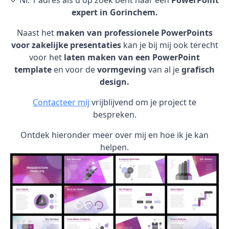
✓ Nr. 1 adres als u op zoek bent naar een
PowerPoint
expert in Gorinchem.
Naast het
maken van professionele PowerPoints
voor zakelijke presentaties
kan je bij mij ook terecht
voor het
laten maken van een PowerPoint
template
en voor de
vormgeving
van al je
grafisch
design.
Contacteer mij
vrijblijvend om je project te
bespreken.
Ontdek hieronder meer over mij en hoe ik je kan
helpen.