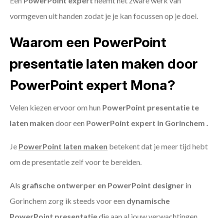
Een
PowerPoint expert
neemt het zware werk van
vormgeven uit handen zodat je je kan focussen op je doel.
Waarom een PowerPoint
presentatie laten maken door
PowerPoint expert Mona?
Velen kiezen ervoor om hun
PowerPoint presentatie te
laten maken
door een
PowerPoint expert in Gorinchem .
Je
PowerPoint laten maken
betekent dat je meer tijd hebt
om de presentatie zelf voor te bereiden.
Als
grafische ontwerper en PowerPoint designer
in
Gorinchem zorg ik steeds voor een
dynamische
PowerPoint presentatie
die aan al jouw verwachtingen