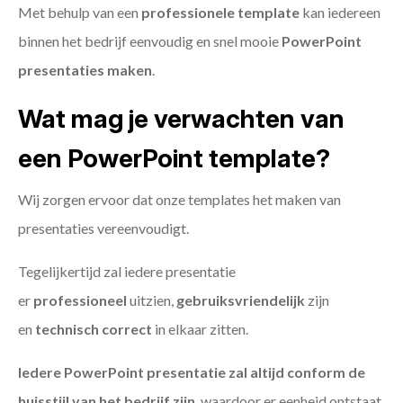
Met behulp van een
professionele template
kan iedereen
binnen het bedrijf eenvoudig en snel mooie
PowerPoint
presentaties maken
.
Wat mag je verwachten van
een PowerPoint template?
Wij zorgen ervoor dat onze templates het maken van
presentaties vereenvoudigt.
Tegelijkertijd zal iedere presentatie
er
professioneel
uitzien,
gebruiksvriendelijk
zijn
en
technisch
correct
in elkaar zitten.
Iedere PowerPoint presentatie zal altijd conform de
huisstijl van het bedrijf zijn
, waardoor er eenheid ontstaat