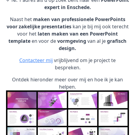
✓ Nr. 1 adres als u op zoek bent naar een
PowerPoint
expert in Enschede.
Naast het
maken van professionele PowerPoints
voor zakelijke presentaties
kan je bij mij ook terecht
voor het
laten maken van een PowerPoint
template
en voor de
vormgeving
van al je
grafisch
design.
Contacteer mij
vrijblijvend om je project te
bespreken.
Ontdek hieronder meer over mij en hoe ik je kan
helpen.