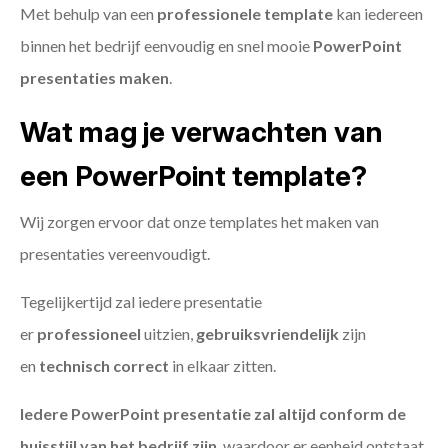
Met behulp van een
professionele template
kan iedereen
binnen het bedrijf eenvoudig en snel mooie
PowerPoint
presentaties maken
.
Wat mag je verwachten van
een PowerPoint template?
Wij zorgen ervoor dat onze templates het maken van
presentaties vereenvoudigt.
Tegelijkertijd zal iedere presentatie
er
professioneel
uitzien,
gebruiksvriendelijk
zijn
en
technisch
correct
in elkaar zitten.
Iedere PowerPoint presentatie zal altijd conform de
huisstijl van het bedrijf zijn
, waardoor er eenheid ontstaat