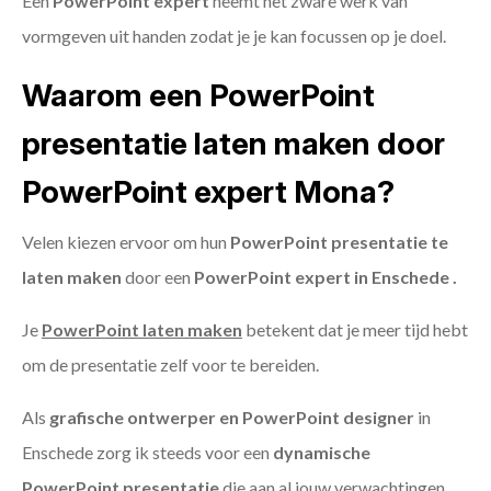
Een
PowerPoint expert
neemt het zware werk van
vormgeven uit handen zodat je je kan focussen op je doel.
Waarom een PowerPoint
presentatie laten maken door
PowerPoint expert Mona?
Velen kiezen ervoor om hun
PowerPoint presentatie te
laten maken
door een
PowerPoint expert in Enschede .
Je
PowerPoint laten maken
betekent dat je meer tijd hebt
om de presentatie zelf voor te bereiden.
Als
grafische ontwerper en PowerPoint designer
in
Enschede zorg ik steeds voor een
dynamische
PowerPoint presentatie
die aan al jouw verwachtingen