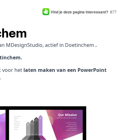
Vind je deze pagina interessant?
877
nchem
an MDesignStudio, actief in Doetinchem
.
etinchem.
ht voor het
laten maken van een PowerPoint
.