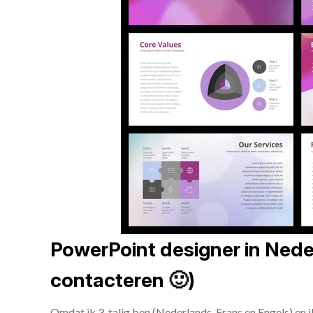
PowerPoint designer in Neder
contacteren 🙂)
Omdat ik 3-talig ben (Nederlands, Frans en Engels) en 