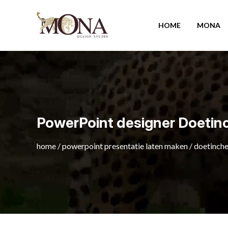
HOME
MONA
PowerPoint designer Doeti
home
/
powerpoint presentatie laten maken
/
doetinch