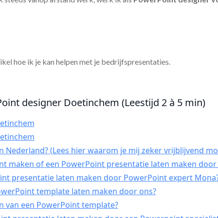
tikel hoe ik je kan helpen met je bedrijfspresentaties.
oint designer Doetinchem (Leestijd 2 à 5 min)
oetinchem
oetinchem
 Nederland? (Lees hier waarom je mij zeker vrijblijvend mo
int maken of een PowerPoint presentatie laten maken door 
t presentatie laten maken door PowerPoint expert Mona
PowerPoint template laten maken door ons?
n van een PowerPoint template?