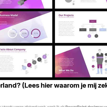
land? (Lees hier waarom je mij zek
ik steeds vanop afstand werk, werk ik als
PowerPoint designer vo