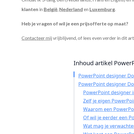
klanten
in
België
,
Nederland
en
Luxemburg
.
Heb je vragen of wil je een prijsofferte op maat?
Contacteer mij
vrijblijvend, of lees even verder in dit ar
Inhoud artikel PowerP
PowerPoint designer D
PowerPoint designer D
PowerPoint designer in
Zelf je eigen PowerPo
Waarom een PowerPoin
Of wil je eerder een 
Wat mag je verwachte