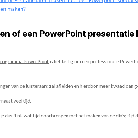
nt presentatie laten maken door een Powerpoint specialis
aten maken?
n
ken of een PowerPoint presentatie
programma PowerPoint
is het lastig om een professionele PowerP
ingen van de luisteraars zal afleiden en hierdoor meer kwaad dan 
aast veel tijd.
ul je dus flink wat tijd doorbrengen met het maken van de dia’s; tijd 