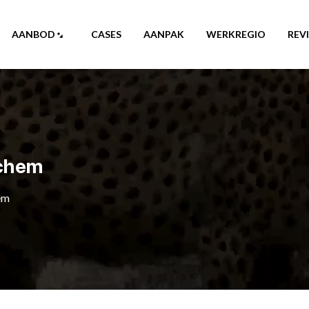
AANBOD
CASES
AANPAK
WERKREGIO
REV
nchem
em