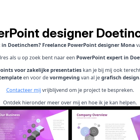
rPoint designer Doeti
t in Doetinchem? Freelance PowerPoint designer Mona
v
dres als u op zoek bent naar een
PowerPoint expert in Do
ints voor zakelijke presentaties
kan je bij mij ook terec
template
en voor de
vormgeving
van al je
grafisch design
Contacteer mij
vrijblijvend om je project te bespreken.
Ontdek hieronder meer over mij en hoe ik je kan helpen.