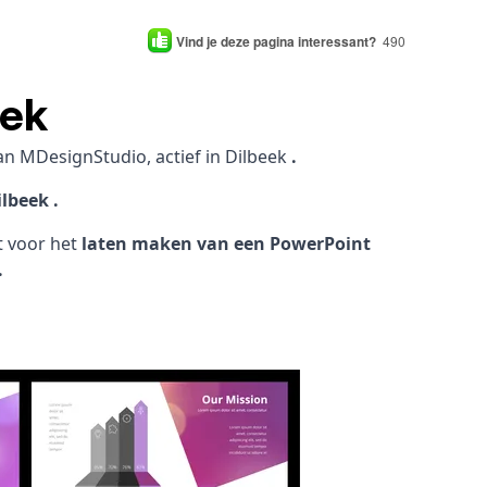
Vind je deze pagina interessant?
490
eek
an MDesignStudio, actief in Dilbeek
.
lbeek .
ht voor het
laten maken van een PowerPoint
.