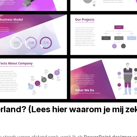
land? (Lees hier waarom je mij zek
ik steeds vanop afstand werk, werk ik als
PowerPoint designer vo