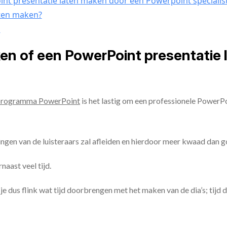
nt presentatie laten maken door een Powerpoint specialis
aten maken?
n
ken of een PowerPoint presentatie
programma PowerPoint
is het lastig om een professionele PowerP
ingen van de luisteraars zal afleiden en hierdoor meer kwaad dan 
aast veel tijd.
ul je dus flink wat tijd doorbrengen met het maken van de dia’s; tijd 