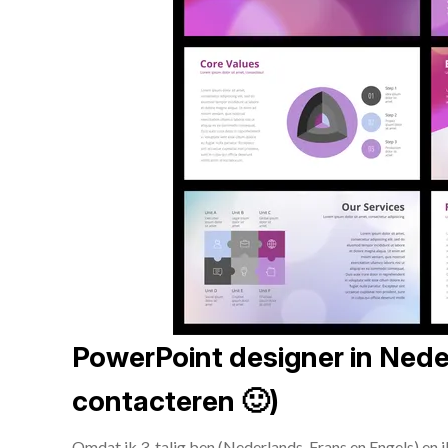
PowerPoint designer in Neder
contacteren 🙂)
Omdat ik 3-talig ben (Nederlands, Frans en Engels) en 