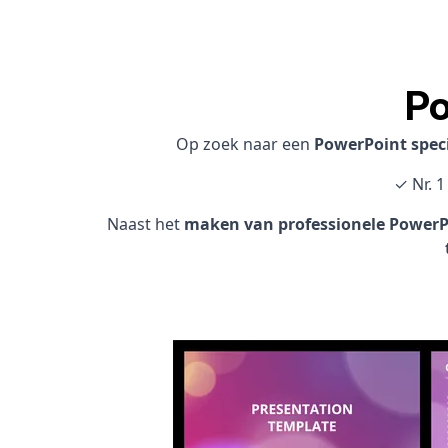
Po
Op zoek naar een
PowerPoint speci
✓ Nr. 1
Naast het
maken van professionele PowerPo