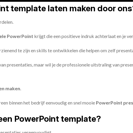
oint template laten maken door ons
rdelen.
ele PowerPoint
krijgt die een positieve indruk achterlaat en je v
zienend te zijn en skills te ontwikkelen die helpen om zelf present
n van presentaties, maar wil je de professionele uitstraling van pre
ten maken
.
reen binnen het bedrijf eenvoudig en snel mooie
PowerPoint pres
een PowerPoint template?
esentaties vereenvoudigt.