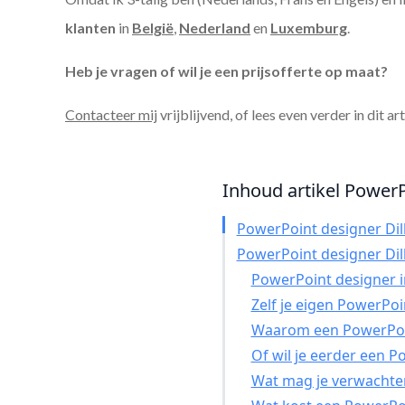
klanten
in
België
,
Nederland
en
Luxemburg
.
Heb je vragen of wil je een prijsofferte op maat?
Contacteer mij
vrijblijvend, of lees even verder in dit ar
Inhoud artikel PowerP
PowerPoint designer Di
PowerPoint designer Di
PowerPoint designer in
Zelf je eigen PowerPo
Waarom een PowerPoin
Of wil je eerder een 
Wat mag je verwachte