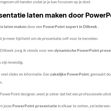
geven uit handen zodat je je kan focussen op je doel.
entatie laten maken door PowerP
te laten maken
door een
PowerPoint expert in Dilbeek .
 je meer tijd hebt om de presentatie zelf voor te bereiden.
 Dilbeek zorg ik steeds voor een
dynamische PowerPoint prese
zijn levendig.
 veel slides en informatie. Een
zakelijke PowerPoint
, gemaakt do
s.
owerPoint designer, weet je zeker dat het een professionele uitstr
om jouw
PowerPoint presentatie
in elkaar te zetten, zal iederee