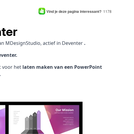
Vind je deze pagina interessant?
1178
ter
an MDesignStudio, actief in Deventer
.
venter.
ht voor het
laten maken van een PowerPoint
.