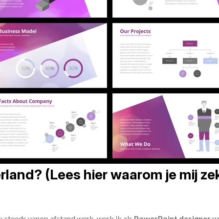
land? (Lees hier waarom je mij zek
ik steeds vanop afstand werk, werk ik als
PowerPoint designer vo