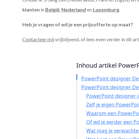
klanten
in
België
,
Nederland
en
Luxemburg
.
Heb je vragen of wil je een prijsofferte op maat?
Contacteer mij
vrijblijvend, of lees even verder in dit ar
Inhoud artikel PowerP
PowerPoint designer De
PowerPoint designer De
PowerPoint designer in
Zelf je eigen PowerPo
Waarom een PowerPoin
Of wil je eerder een 
Wat mag je verwachte