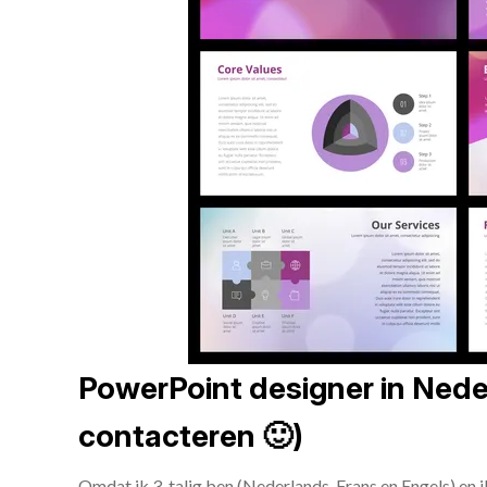
PowerPoint designer in Neder
contacteren 🙂)
Omdat ik 3-talig ben (Nederlands, Frans en Engels) en 