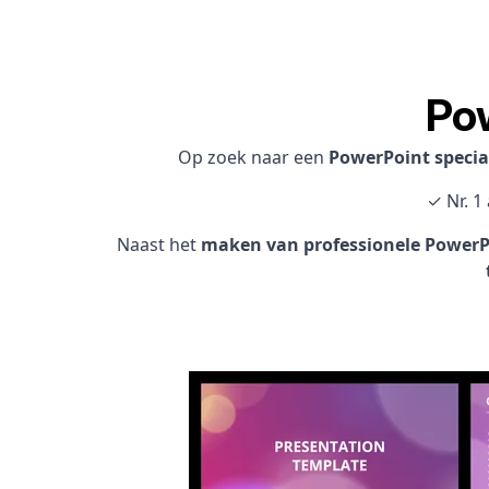
Po
Op zoek naar een
PowerPoint specia
✓ Nr. 1
Naast het
maken van professionele PowerPo