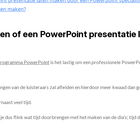
nt presentatie laten maken door een Powerpoint specialis
aten maken?
n
ken of een PowerPoint presentatie
programma PowerPoint
is het lastig om een professionele PowerP
ingen van de luisteraars zal afleiden en hierdoor meer kwaad dan 
aast veel tijd.
ul je dus flink wat tijd doorbrengen met het maken van de dia’s; tijd 