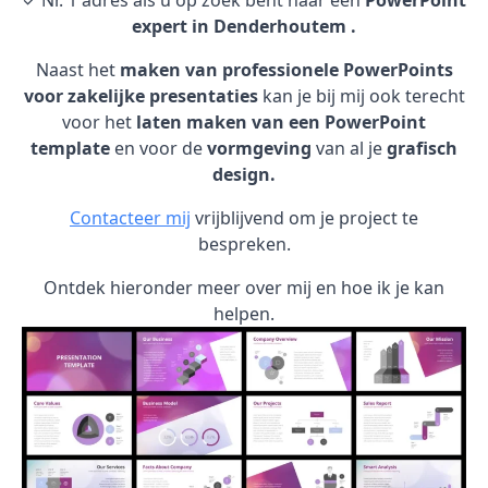
✓ Nr. 1 adres als u op zoek bent naar een
PowerPoint
expert in Denderhoutem .
Naast het
maken van professionele PowerPoints
voor zakelijke presentaties
kan je bij mij ook terecht
voor het
laten maken van een PowerPoint
template
en voor de
vormgeving
van al je
grafisch
design.
Contacteer mij
vrijblijvend om je project te
bespreken.
Ontdek hieronder meer over mij en hoe ik je kan
helpen.