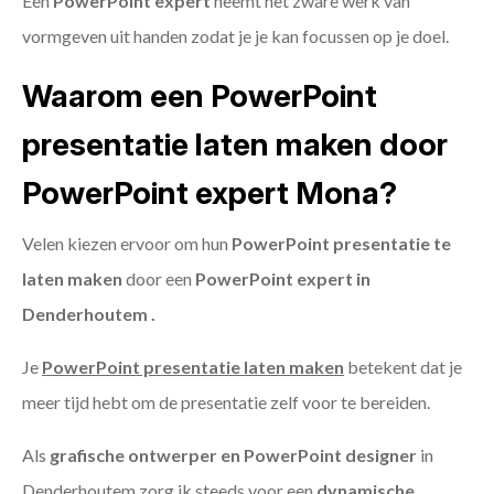
Een
PowerPoint expert
neemt het zware werk van
vormgeven uit handen zodat je je kan focussen op je doel.
Waarom een PowerPoint
presentatie laten maken door
PowerPoint expert Mona?
Velen kiezen ervoor om hun
PowerPoint presentatie te
laten maken
door een
PowerPoint expert in
Denderhoutem .
Je
PowerPoint presentatie laten maken
betekent dat je
meer tijd hebt om de presentatie zelf voor te bereiden.
Als
grafische ontwerper en PowerPoint designer
in
Denderhoutem zorg ik steeds voor een
dynamische