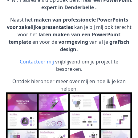
✓ Nr. 1 adres als u op zoek bent naar een
PowerPoint
expert in Denderbelle .
Naast het
maken van professionele PowerPoints
voor zakelijke presentaties
kan je bij mij ook terecht
voor het
laten maken van een PowerPoint
template
en voor de
vormgeving
van al je
grafisch
design.
Contacteer mij
vrijblijvend om je project te
bespreken.
Ontdek hieronder meer over mij en hoe ik je kan
helpen.