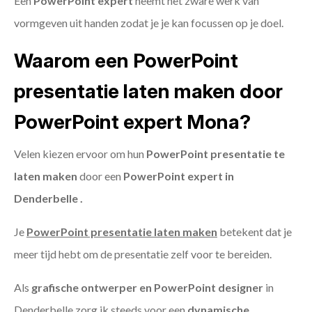
Een
PowerPoint expert
neemt het zware werk van
vormgeven uit handen zodat je je kan focussen op je doel.
Waarom een PowerPoint
presentatie laten maken door
PowerPoint expert Mona?
Velen kiezen ervoor om hun
PowerPoint presentatie te
laten maken
door een
PowerPoint expert in
Denderbelle .
Je
PowerPoint presentatie laten maken
betekent dat je
meer tijd hebt om de presentatie zelf voor te bereiden.
Als
grafische ontwerper en PowerPoint designer
in
Denderbelle zorg ik steeds voor een
dynamische