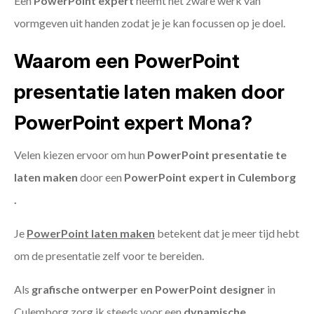
Een
PowerPoint expert
neemt het zware werk van
vormgeven uit handen zodat je je kan focussen op je doel.
Waarom een PowerPoint
presentatie laten maken door
PowerPoint expert Mona?
Velen kiezen ervoor om hun
PowerPoint presentatie te
laten maken
door een
PowerPoint expert in Culemborg
.
Je
PowerPoint laten maken
betekent dat je meer tijd hebt
om de presentatie zelf voor te bereiden.
Als
grafische ontwerper en PowerPoint designer
in
Culemborg zorg ik steeds voor een
dynamische