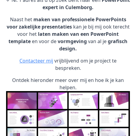
✓ Nr. 1 adres als u op zoek bent naar een
PowerPoint
expert in Culemborg.
Naast het
maken van professionele PowerPoints
voor zakelijke presentaties
kan je bij mij ook terecht
voor het
laten maken van een PowerPoint
template
en voor de
vormgeving
van al je
grafisch
design.
Contacteer mij
vrijblijvend om je project te
bespreken.
Ontdek hieronder meer over mij en hoe ik je kan
helpen.