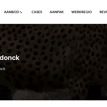
AANBOD
CASES
AANPAK
WERKREGIO
REV
ndonck
nck