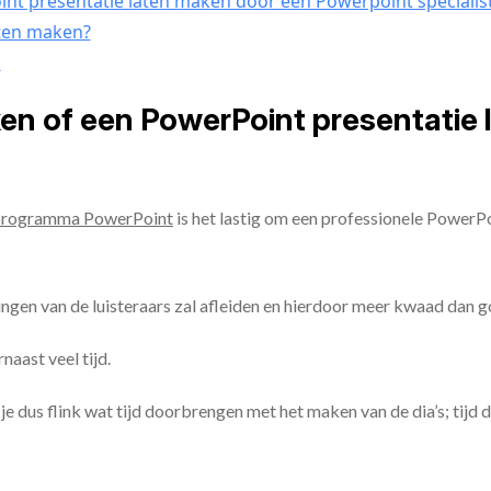
nt presentatie laten maken door een Powerpoint specialis
aten maken?
n
ken of een PowerPoint presentatie
programma PowerPoint
is het lastig om een professionele PowerP
ingen van de luisteraars zal afleiden en hierdoor meer kwaad dan 
aast veel tijd.
ul je dus flink wat tijd doorbrengen met het maken van de dia’s; tijd 