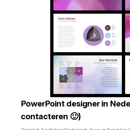
PowerPoint designer in Neder
contacteren 🙂)
Omdat ik 3-talig ben (Nederlands, Frans en Engels) en 