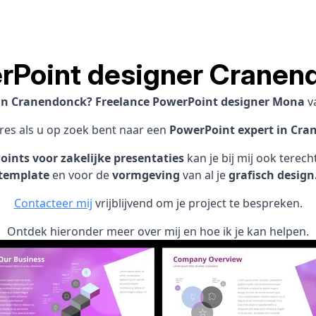
rPoint designer Cranen
 in Cranendonck? Freelance PowerPoint designer Mona
v
dres als u op zoek bent naar een
PowerPoint expert in Cra
ints voor zakelijke presentaties
kan je bij mij ook terec
template
en voor de
vormgeving
van al je
grafisch design
Contacteer mij
vrijblijvend om je project te bespreken.
Ontdek hieronder meer over mij en hoe ik je kan helpen.