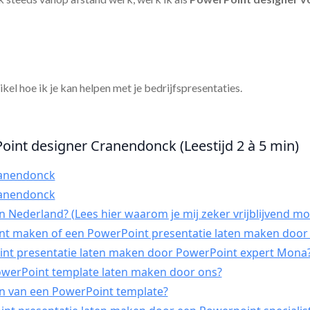
tikel hoe ik je kan helpen met je bedrijfspresentaties.
oint designer Cranendonck (Leestijd 2 à 5 min)
ranendonck
ranendonck
 Nederland? (Lees hier waarom je mij zeker vrijblijvend mo
int maken of een PowerPoint presentatie laten maken door 
t presentatie laten maken door PowerPoint expert Mona
PowerPoint template laten maken door ons?
n van een PowerPoint template?