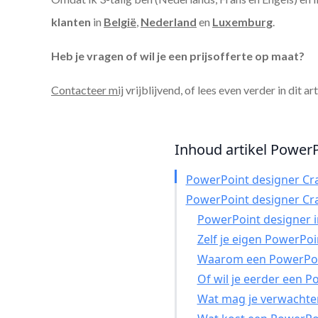
klanten
in
België
,
Nederland
en
Luxemburg
.
Heb je vragen of wil je een prijsofferte op maat?
Contacteer mij
vrijblijvend, of lees even verder in dit ar
Inhoud artikel PowerP
PowerPoint designer C
PowerPoint designer C
PowerPoint designer in
Zelf je eigen PowerPo
Waarom een PowerPoin
Of wil je eerder een 
Wat mag je verwachte