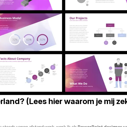
land? (Lees hier waarom je mij zek
ik steeds vanop afstand werk, werk ik als
PowerPoint designer vo