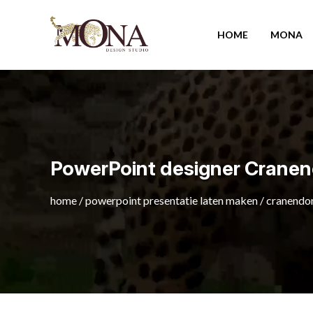
HOME
MONA
PowerPoint designer Crane
home
/
powerpoint presentatie laten maken
/
cranendo