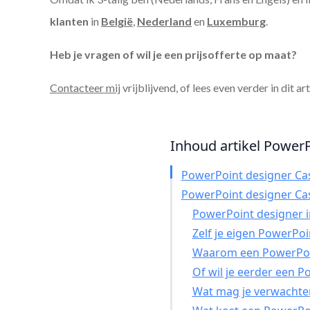
klanten
in
België
,
Nederland
en
Luxemburg
.
Heb je vragen of wil je een prijsofferte op maat?
Contacteer mij
vrijblijvend, of lees even verder in dit ar
Inhoud artikel PowerP
PowerPoint designer Ca
PowerPoint designer Ca
PowerPoint designer in
Zelf je eigen PowerPo
Waarom een PowerPoin
Of wil je eerder een 
Wat mag je verwachte