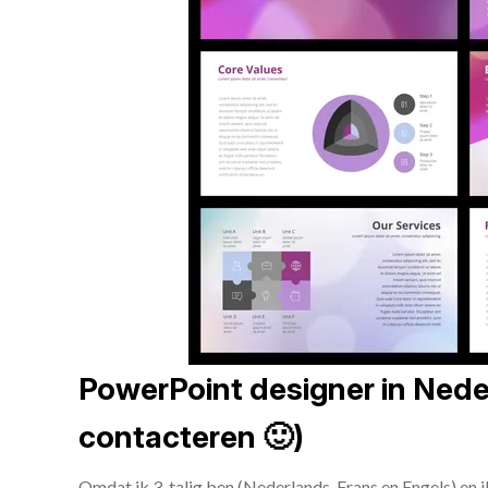
PowerPoint designer in Neder
contacteren 🙂)
Omdat ik 3-talig ben (Nederlands, Frans en Engels) en 