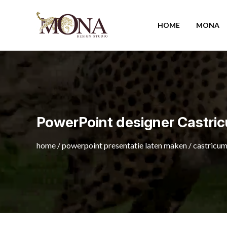
HOME
MONA
PowerPoint designer Castri
home
/
powerpoint presentatie laten maken
/
castricu