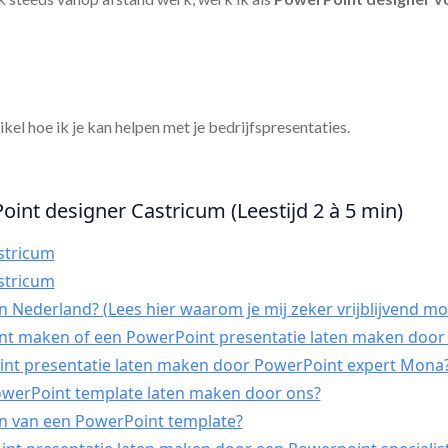
tikel hoe ik je kan helpen met je bedrijfspresentaties.
oint designer Castricum (Leestijd 2 à 5 min)
stricum
stricum
 Nederland? (Lees hier waarom je mij zeker vrijblijvend mo
int maken of een PowerPoint presentatie laten maken door 
t presentatie laten maken door PowerPoint expert Mona
PowerPoint template laten maken door ons?
n van een PowerPoint template?