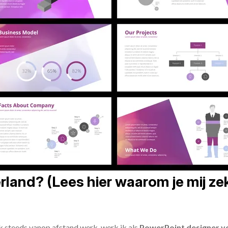
land? (Lees hier waarom je mij zek
ik steeds vanop afstand werk, werk ik als
PowerPoint designer vo