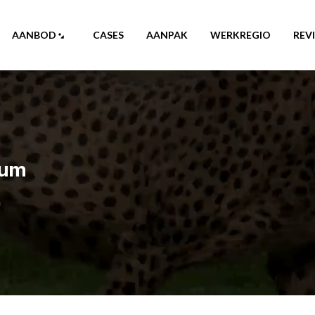
AANBOD
CASES
AANPAK
WERKREGIO
REV
cum
m