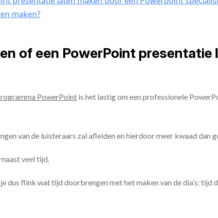
nt presentatie laten maken door een Powerpoint specialis
aten maken?
n
ken of een PowerPoint presentatie
programma PowerPoint
is het lastig om een professionele PowerP
ingen van de luisteraars zal afleiden en hierdoor meer kwaad dan 
aast veel tijd.
ul je dus flink wat tijd doorbrengen met het maken van de dia’s; tijd 