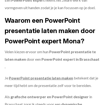
Een
PowerPoint expert
neemt het zware werk van
vormgeven uit handen zodat je je kan focussen op je doel.
Waarom een PowerPoint
presentatie laten maken door
PowerPoint expert Mona?
Velen kiezen ervoor om hun
PowerPoint presentatie te
laten maken
door een
PowerPoint expert in Brasschaat
.
Je
PowerPoint presentatie laten maken
betekent dat je
meer tijd hebt om de presentatie zelf voor te bereiden.
Als
grafische ontwerper en PowerPoint designer
in
Brasschaat zorg ik steeds voor een
dynamische