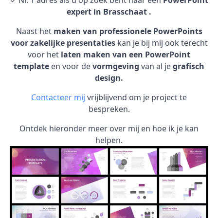
✓ Nr. 1 adres als u op zoek bent naar een
PowerPoint
expert in Brasschaat .
Naast het
maken van professionele PowerPoints
voor zakelijke presentaties
kan je bij mij ook terecht
voor het
laten maken van een PowerPoint
template
en voor de
vormgeving
van al je
grafisch
design.
Contacteer mij
vrijblijvend om je project te
bespreken.
Ontdek hieronder meer over mij en hoe ik je kan
helpen.