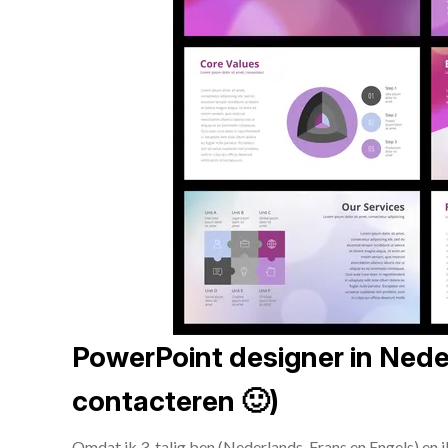
PowerPoint designer in Neder
contacteren 🙂)
Omdat ik 3-talig ben (Nederlands, Frans en Engels) en 