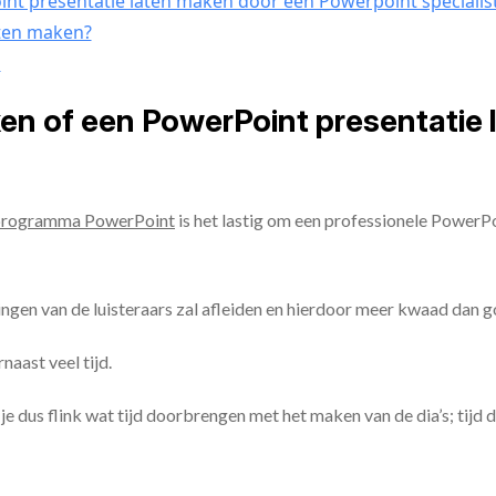
nt presentatie laten maken door een Powerpoint specialis
aten maken?
n
ken of een PowerPoint presentatie
programma PowerPoint
is het lastig om een professionele PowerP
ingen van de luisteraars zal afleiden en hierdoor meer kwaad dan 
aast veel tijd.
ul je dus flink wat tijd doorbrengen met het maken van de dia’s; tijd 