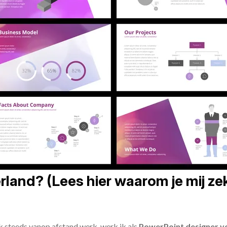
land? (Lees hier waarom je mij zek
ik steeds vanop afstand werk, werk ik als
PowerPoint designer vo