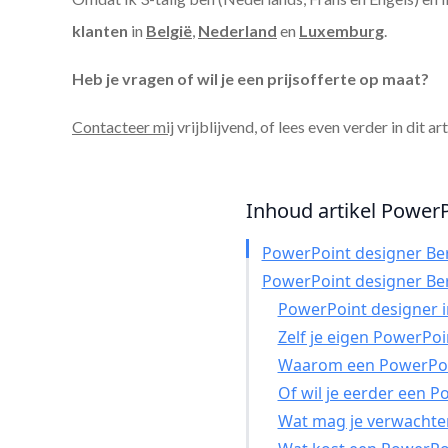
klanten
in
België
,
Nederland
en
Luxemburg
.
Heb je vragen of wil je een prijsofferte op maat?
Contacteer mij
vrijblijvend, of lees even verder in dit ar
Inhoud artikel PowerP
PowerPoint designer Be
PowerPoint designer Be
PowerPoint designer in
Zelf je eigen PowerPo
Waarom een PowerPoin
Of wil je eerder een 
Wat mag je verwachte