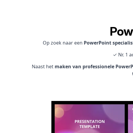
Powe
Op zoek naar een
PowerPoint speciali
✓ Nr. 1 
Naast het
maken van professionele PowerPo