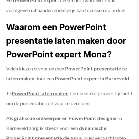
Een
PowerPoint expert
neemt het zware werk van
vormgeven uit handen zodat je je kan focussen op je doel.
Waarom een PowerPoint
presentatie laten maken door
PowerPoint expert Mona?
Velen kiezen ervoor om hun
PowerPoint presentatie te
laten maken
door een
PowerPoint expert in Barneveld .
Je
PowerPoint laten maken
betekent dat je meer tijd hebt
om de presentatie zelf voor te bereiden.
Als
grafische ontwerper en PowerPoint designer
in
Barneveld zorg ik steeds voor een
dynamische
PowerPoint presentatie
die aan al jouw verwachtingen