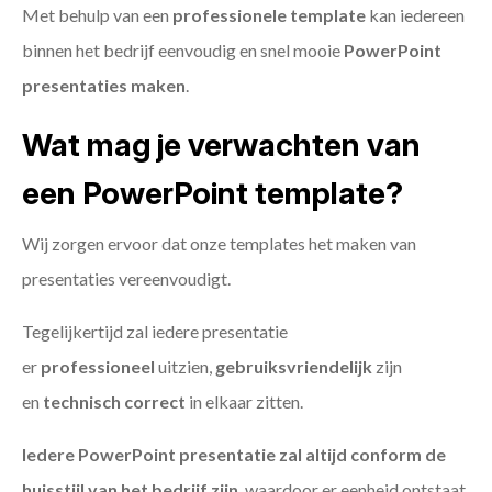
Met behulp van een
professionele template
kan iedereen
binnen het bedrijf eenvoudig en snel mooie
PowerPoint
presentaties maken
.
Wat mag je verwachten van
een PowerPoint template?
Wij zorgen ervoor dat onze templates het maken van
presentaties vereenvoudigt.
Tegelijkertijd zal iedere presentatie
er
professioneel
uitzien,
gebruiksvriendelijk
zijn
en
technisch
correct
in elkaar zitten.
Iedere PowerPoint presentatie zal altijd conform de
huisstijl van het bedrijf zijn
, waardoor er eenheid ontstaat