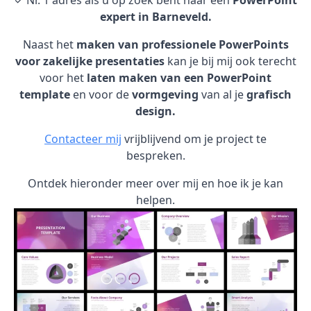
✓ Nr. 1 adres als u op zoek bent naar een
PowerPoint
expert in Barneveld.
Naast het
maken van professionele PowerPoints
voor zakelijke presentaties
kan je bij mij ook terecht
voor het
laten maken van een PowerPoint
template
en voor de
vormgeving
van al je
grafisch
design.
Contacteer mij
vrijblijvend om je project te
bespreken.
Ontdek hieronder meer over mij en hoe ik je kan
helpen.