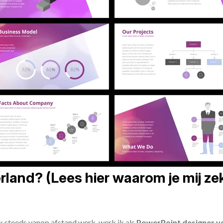
land? (Lees hier waarom je mij zek
ik steeds vanop afstand werk, werk ik als
PowerPoint designer vo