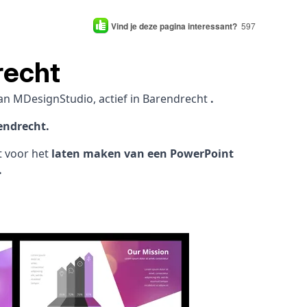
Vind je deze pagina interessant?
597
recht
an MDesignStudio, actief in Barendrecht
.
endrecht.
ht voor het
laten maken van een PowerPoint
.