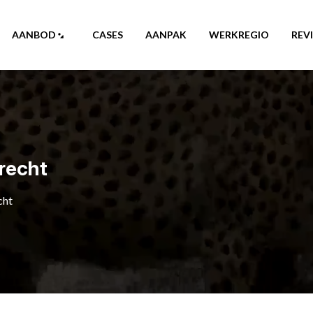
AANBOD
CASES
AANPAK
WERKREGIO
REV
recht
cht