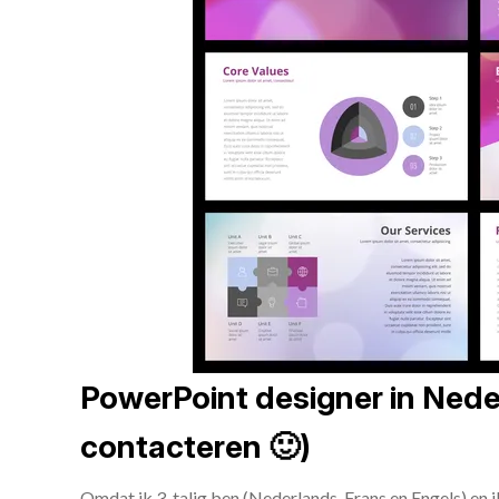
PowerPoint designer in Neder
contacteren 🙂)
Omdat ik 3-talig ben (Nederlands, Frans en Engels) en 