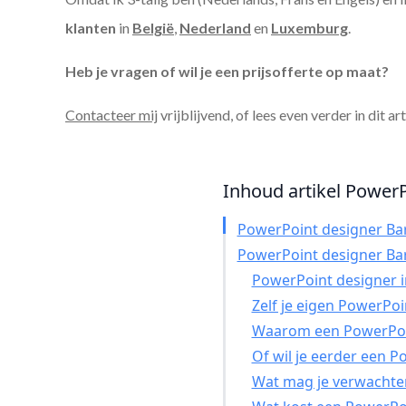
klanten
in
België
,
Nederland
en
Luxemburg
.
Heb je vragen of wil je een prijsofferte op maat?
Contacteer mij
vrijblijvend, of lees even verder in dit ar
Inhoud artikel PowerP
PowerPoint designer Ba
PowerPoint designer Ba
PowerPoint designer in
Zelf je eigen PowerPo
Waarom een PowerPoin
Of wil je eerder een 
Wat mag je verwachte