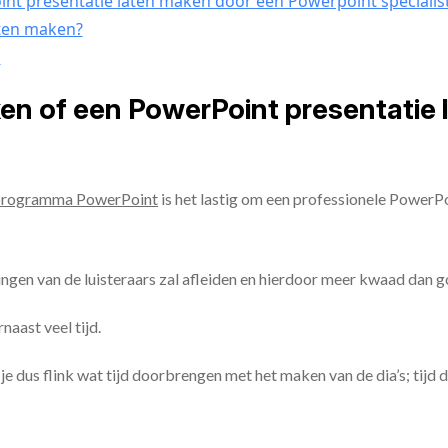
nt presentatie laten maken door een Powerpoint specialis
aten maken?
n
ken of een PowerPoint presentatie
programma PowerPoint
is het lastig om een professionele PowerP
ingen van de luisteraars zal afleiden en hierdoor meer kwaad dan 
aast veel tijd.
ul je dus flink wat tijd doorbrengen met het maken van de dia’s; tijd 