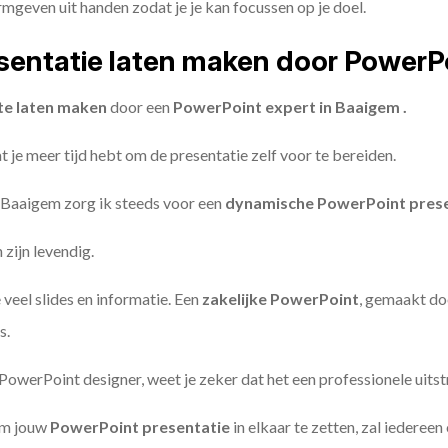
geven uit handen zodat je je kan focussen op je doel.
entatie laten maken door PowerP
te laten maken
door een
PowerPoint expert in Baaigem .
 je meer tijd hebt om de presentatie zelf voor te bereiden.
 Baaigem zorg ik steeds voor een
dynamische PowerPoint prese
zijn levendig.
 veel slides en informatie. Een
zakelijke PowerPoint
, gemaakt do
s.
owerPoint designer, weet je zeker dat het een professionele uitstr
om jouw
PowerPoint presentatie
in elkaar te zetten, zal iederee