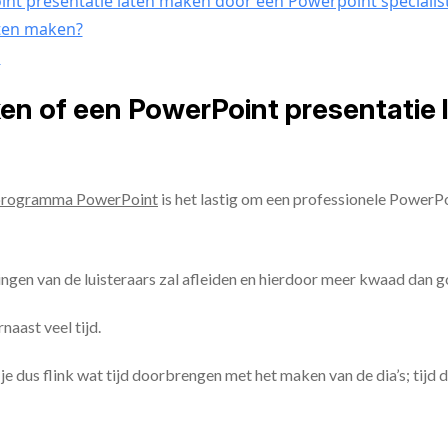
nt presentatie laten maken door een Powerpoint specialis
aten maken?
n
ken of een PowerPoint presentatie
programma PowerPoint
is het lastig om een professionele PowerP
ingen van de luisteraars zal afleiden en hierdoor meer kwaad dan 
aast veel tijd.
ul je dus flink wat tijd doorbrengen met het maken van de dia’s; tijd 