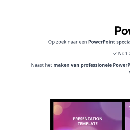
Po
Op zoek naar een
PowerPoint speci
✓ Nr. 1
Naast het
maken van professionele PowerPo