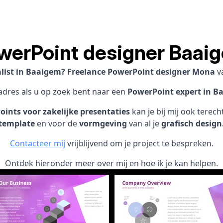
werPoint designer Baai
alist in Baaigem? Freelance PowerPoint designer Mona
v
 adres als u op zoek bent naar een
PowerPoint expert in B
ints voor zakelijke presentaties
kan je bij mij ook terec
template
en voor de
vormgeving
van al je
grafisch design
Contacteer mij
vrijblijvend om je project te bespreken.
Ontdek hieronder meer over mij en hoe ik je kan helpen.