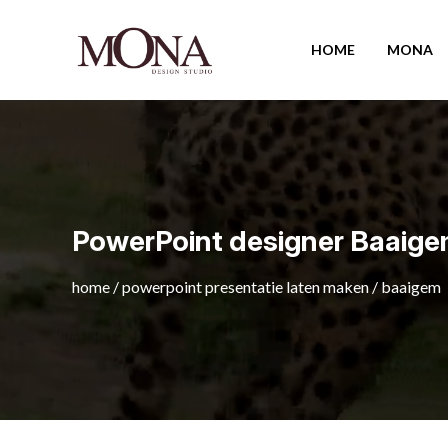
HOME
MONA
PowerPoint designer Baaig
home
/
powerpoint presentatie laten maken
/
baaigem