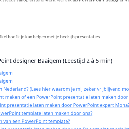
tikel hoe ik je kan helpen met je bedrijfspresentaties.
oint designer Baaigem (Leestijd 2 à 5 min)
aaigem
aaigem
 Nederland? (Lees hier waarom je mij zeker vrijblijvend mo
int maken of een PowerPoint presentatie laten maken door 
t presentatie laten maken door PowerPoint expert Mona
PowerPoint template laten maken door ons?
n van een PowerPoint template?