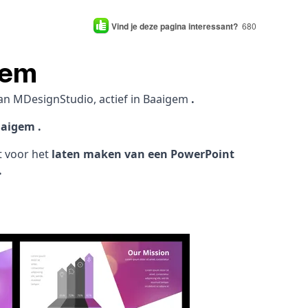
Vind je deze pagina interessant?
680
gem
an MDesignStudio, actief in Baaigem
.
aaigem .
ht voor het
laten maken van een PowerPoint
.