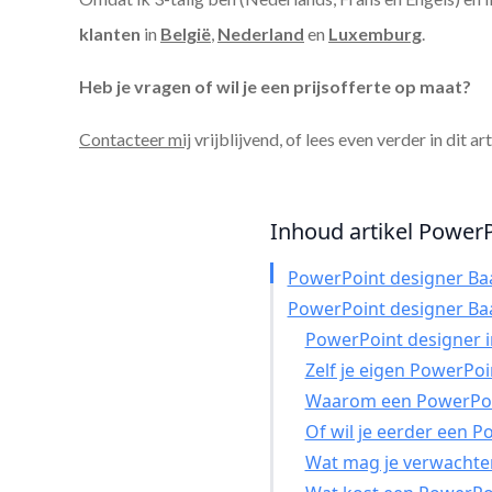
klanten
in
België
,
Nederland
en
Luxemburg
.
Heb je vragen of wil je een prijsofferte op maat?
Contacteer mij
vrijblijvend, of lees even verder in dit ar
Inhoud artikel PowerP
PowerPoint designer B
PowerPoint designer B
PowerPoint designer in
Zelf je eigen PowerPo
Waarom een PowerPoin
Of wil je eerder een 
Wat mag je verwachte