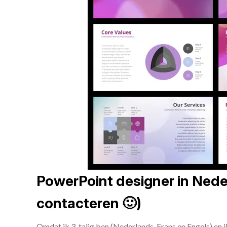
PowerPoint designer in Neder
contacteren 🙂)
Omdat ik 3-talig ben (Nederlands, Frans en Engels) en 