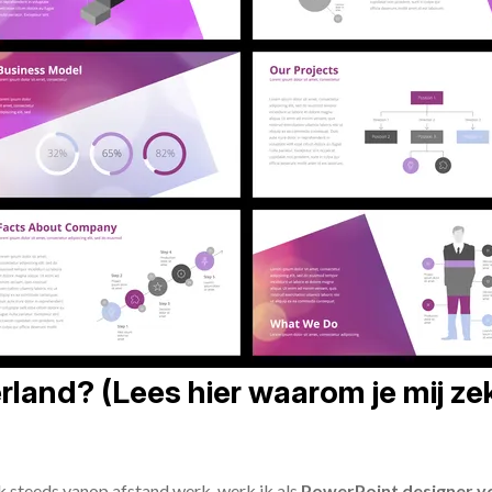
land? (Lees hier waarom je mij zek
ik steeds vanop afstand werk, werk ik als
PowerPoint designer vo