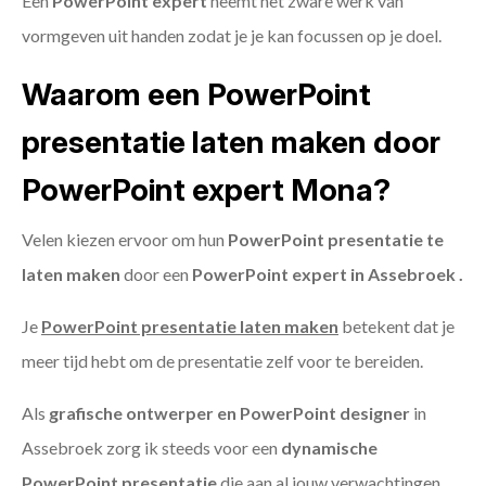
Een
PowerPoint expert
neemt het zware werk van
vormgeven uit handen zodat je je kan focussen op je doel.
Waarom een PowerPoint
presentatie laten maken door
PowerPoint expert Mona?
Velen kiezen ervoor om hun
PowerPoint presentatie te
laten maken
door een
PowerPoint expert in Assebroek .
Je
PowerPoint presentatie laten maken
betekent dat je
meer tijd hebt om de presentatie zelf voor te bereiden.
Als
grafische ontwerper en PowerPoint designer
in
Assebroek zorg ik steeds voor een
dynamische
PowerPoint presentatie
die aan al jouw verwachtingen