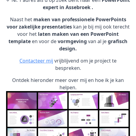
✓ Nr. 1 adres als u op zoek bent naar een
PowerPoint
expert in Assebroek .
Naast het
maken van professionele PowerPoints
voor zakelijke presentaties
kan je bij mij ook terecht
voor het
laten maken van een PowerPoint
template
en voor de
vormgeving
van al je
grafisch
design.
Contacteer mij
vrijblijvend om je project te
bespreken.
Ontdek hieronder meer over mij en hoe ik je kan
helpen.