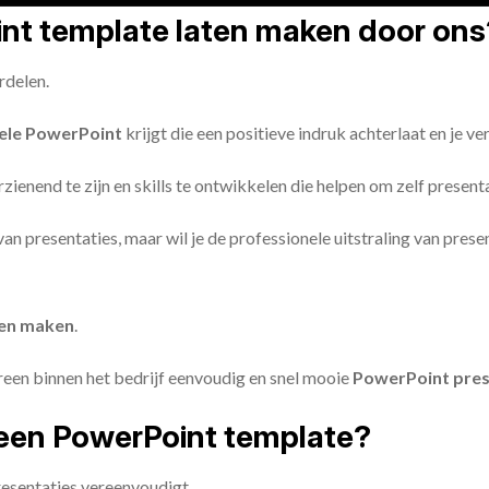
oint template laten maken door ons
rdelen.
ele PowerPoint
krijgt die een positieve indruk achterlaat en je v
zienend te zijn en skills te ontwikkelen die helpen om zelf present
n van presentaties, maar wil je de professionele uitstraling van pre
ten maken
.
reen binnen het bedrijf eenvoudig en snel mooie
PowerPoint pres
een PowerPoint template?
esentaties vereenvoudigt.