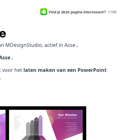
Vind je deze pagina interessant?
1106
e
an MDesignStudio, actief in Asse
.
Asse .
ht voor het
laten maken van een PowerPoint
.