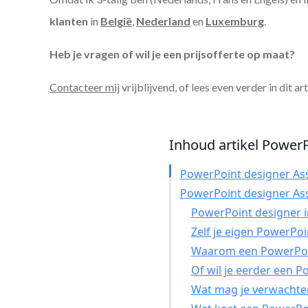
klanten
in
België
,
Nederland
en
Luxemburg
.
Heb je vragen of wil je een prijsofferte op maat?
Contacteer mij
vrijblijvend, of lees even verder in dit ar
Inhoud artikel PowerP
PowerPoint designer As
PowerPoint designer As
PowerPoint designer in
Zelf je eigen PowerPo
Waarom een PowerPoin
Of wil je eerder een 
Wat mag je verwachte