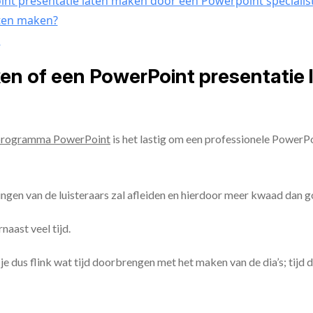
nt presentatie laten maken door een Powerpoint specialis
aten maken?
n
ken of een PowerPoint presentatie
programma PowerPoint
is het lastig om een professionele PowerP
ingen van de luisteraars zal afleiden en hierdoor meer kwaad dan 
aast veel tijd.
ul je dus flink wat tijd doorbrengen met het maken van de dia’s; tijd 