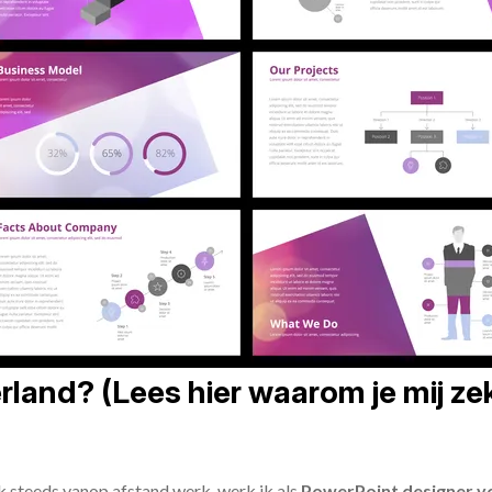
land? (Lees hier waarom je mij zek
ik steeds vanop afstand werk, werk ik als
PowerPoint designer vo