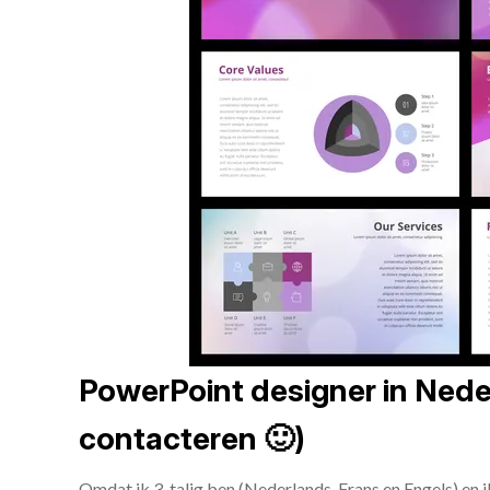
PowerPoint designer in Neder
contacteren 🙂)
Omdat ik 3-talig ben (Nederlands, Frans en Engels) en 