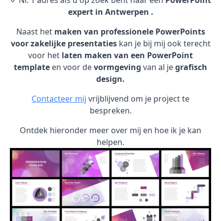
✓ Nr. 1 adres als u op zoek bent naar een
PowerPoint
expert in Antwerpen .
Naast het
maken van professionele PowerPoints
voor zakelijke presentaties
kan je bij mij ook terecht
voor het
laten maken van een PowerPoint
template
en voor de
vormgeving
van al je
grafisch
design.
Contacteer mij
vrijblijvend om je project te
bespreken.
Ontdek hieronder meer over mij en hoe ik je kan
helpen.