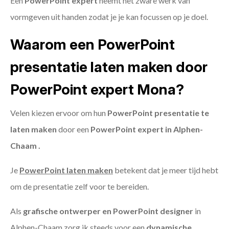
Een
PowerPoint expert
neemt het zware werk van
vormgeven uit handen zodat je je kan focussen op je doel.
Waarom een PowerPoint
presentatie laten maken door
PowerPoint expert Mona?
Velen kiezen ervoor om hun
PowerPoint presentatie te
laten maken
door een
PowerPoint expert in Alphen-
Chaam .
Je
PowerPoint laten maken
betekent dat je meer tijd hebt
om de presentatie zelf voor te bereiden.
Als
grafische ontwerper en PowerPoint designer
in
Alphen-Chaam zorg ik steeds voor een
dynamische