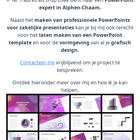
✓ Nr. 1 adres als u op zoek bent naar een
PowerPoint
expert in Alphen-Chaam.
Naast het
maken van professionele PowerPoints
voor zakelijke presentaties
kan je bij mij ook terecht
voor het
laten maken van een PowerPoint
template
en voor de
vormgeving
van al je
grafisch
design.
Contacteer mij
vrijblijvend om je project te
bespreken.
Ontdek hieronder meer over mij en hoe ik je kan
helpen.