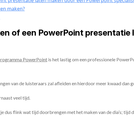
nt presentatie laten maken door een Powerpoint specialis
aten maken?
n
ken of een PowerPoint presentatie
programma PowerPoint
is het lastig om een professionele PowerP
ingen van de luisteraars zal afleiden en hierdoor meer kwaad dan 
aast veel tijd.
ul je dus flink wat tijd doorbrengen met het maken van de dia’s; tijd 