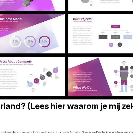
land? (Lees hier waarom je mij zek
ik steeds vanop afstand werk, werk ik als
PowerPoint designer vo