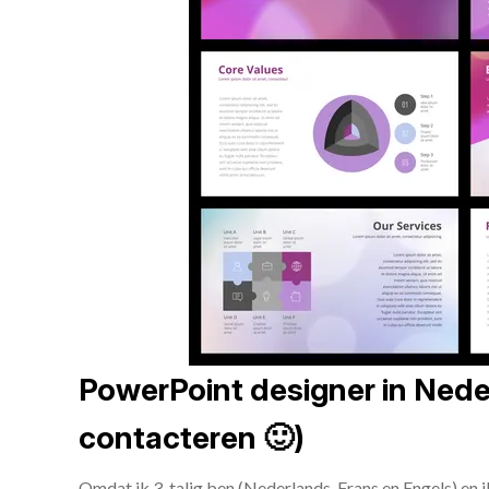
PowerPoint designer in Neder
contacteren 🙂)
Omdat ik 3-talig ben (Nederlands, Frans en Engels) en 