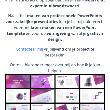
✓ Nr. 1 adres als u op zoek bent naar een
PowerPoint
expert in Albrandswaard.
Naast het
maken van professionele PowerPoints
voor zakelijke presentaties
kan je bij mij ook terecht
voor het
laten maken van een PowerPoint
template
en voor de
vormgeving
van al je
grafisch
design.
Contacteer mij
vrijblijvend om je project te
bespreken.
Ontdek hieronder meer over mij en hoe ik je kan
helpen.