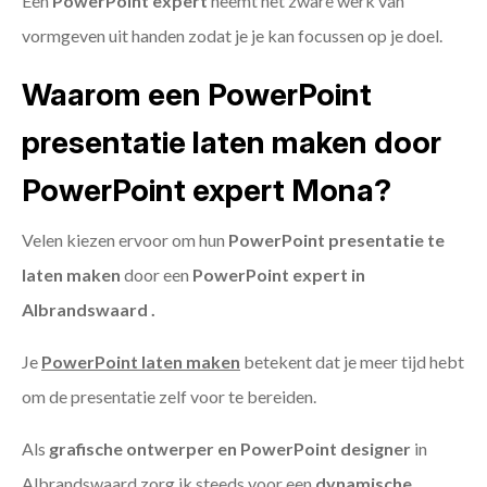
Een
PowerPoint expert
neemt het zware werk van
vormgeven uit handen zodat je je kan focussen op je doel.
Waarom een PowerPoint
presentatie laten maken door
PowerPoint expert Mona?
Velen kiezen ervoor om hun
PowerPoint presentatie te
laten maken
door een
PowerPoint expert in
Albrandswaard .
Je
PowerPoint laten maken
betekent dat je meer tijd hebt
om de presentatie zelf voor te bereiden.
Als
grafische ontwerper en PowerPoint designer
in
Albrandswaard zorg ik steeds voor een
dynamische