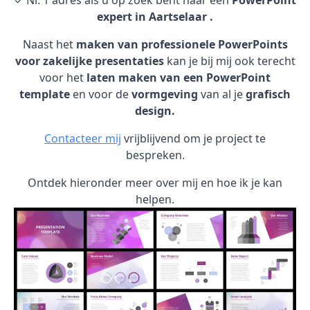
✓ Nr. 1 adres als u op zoek bent naar een
PowerPoint
expert in Aartselaar .
Naast het
maken van professionele PowerPoints
voor zakelijke presentaties
kan je bij mij ook terecht
voor het
laten maken van een PowerPoint
template
en voor de
vormgeving
van al je
grafisch
design.
Contacteer mij
vrijblijvend om je project te
bespreken.
Ontdek hieronder meer over mij en hoe ik je kan
helpen.