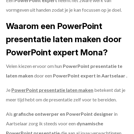
Een
PowerPoint expert
neemt het zware werk van
vormgeven uit handen zodat je je kan focussen op je doel.
Waarom een PowerPoint
presentatie laten maken door
PowerPoint expert Mona?
Velen kiezen ervoor om hun
PowerPoint presentatie te
laten maken
door een
PowerPoint expert in Aartselaar .
Je
PowerPoint presentatie laten maken
betekent dat je
meer tijd hebt om de presentatie zelf voor te bereiden.
Als
grafische ontwerper en PowerPoint designer
in
Aartselaar zorg ik steeds voor een
dynamische
PowerPoint presentatie
die aan al jouw verwachtingen