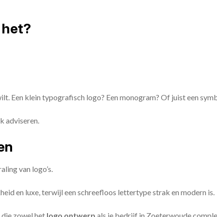
 het?
 wilt. Een klein typografisch logo? Een monogram? Of juist een sym
k adviseren.
zen
aling van logo’s.
id en luxe, terwijl een schreefloos lettertype strak en modern is.
 die zowel het
logo ontwerp
als je bedrijf in Zoeterwoude compl