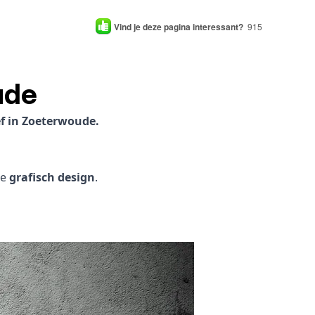
Vind je deze pagina interessant?
915
ude
f in Zoeterwoude.
je
grafisch design
.