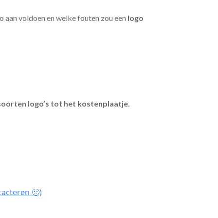
go aan voldoen en welke fouten zou een
logo
soorten logo’s tot het kostenplaatje.
tacteren 🙂)