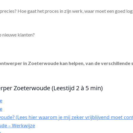
precies? Hoe gaat het proces in zijn werk, waar moet een goed lo
p nieuwe klanten?
ontwerper in Zoeterwoude
kan helpen, van de verschillende 
rper Zoeterwoude (Leestijd 2 à 5 min)
e
e
ude? (Lees hier waarom je mij zeker vrijblijvend moet con
de – Werkwijze