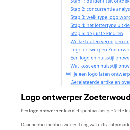
Stap 1: de identiteit ontde
Stap 2: concurrentie analy
Stap 3: welk type logo wor
Stap 4: het lettertype uitki
Stap 5: de juiste kleuren
Welke fouten vermijden in 
Logo ontwerpen Zoeterwoud
Een logo en huisstijl ont
Wat kost een huisstijl on
Wil je een logo laten ontwer
Gerelateerde artikelen ove
Logo ontwerper Zoeterwoud
Een
logo ontwerper
kan niet spontaan het perfecte l
Daar hebben hebben we eerst nog wat extra informatie