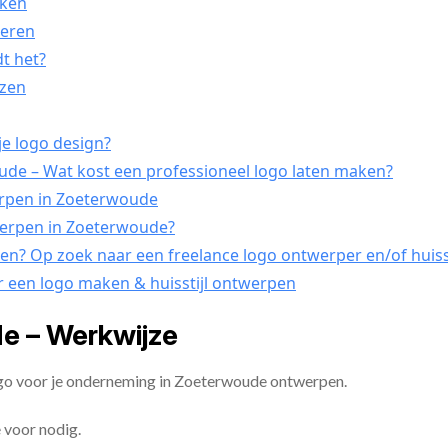
kken
seren
dt het?
ezen
je logo design?
e – Wat kost een professioneel logo laten maken?
werpen in Zoeterwoude
twerpen in Zoeterwoude?
pen? Op zoek naar een freelance logo ontwerper en/of huis
r een logo maken & huisstijl ontwerpen
e – Werkwijze
ogo voor je onderneming in Zoeterwoude ontwerpen.
 voor nodig.