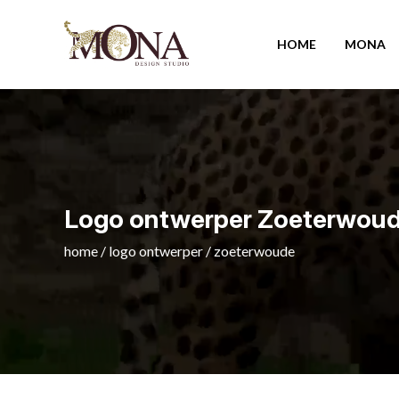
HOME
MONA
Logo ontwerper Zoeterwou
home
/
logo ontwerper
/
zoeterwoude