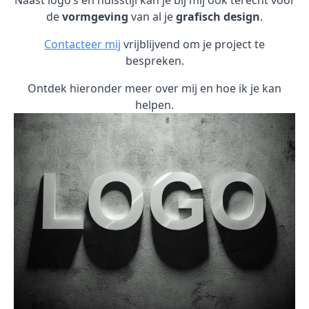
Naast logo’s en huisstijl kan je bij mij ook terecht voor
de
vormgeving
van al je
grafisch design
.
Contacteer mij
vrijblijvend om je project te
bespreken.
Ontdek hieronder meer over mij en hoe ik je kan
helpen.