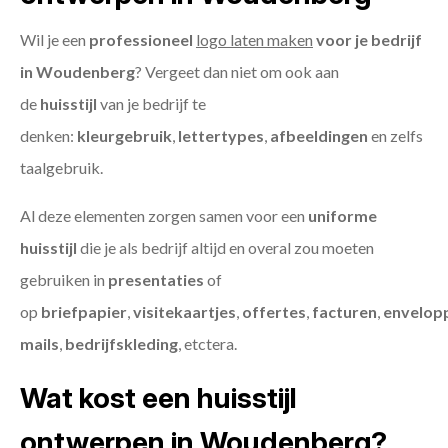
Wil je een
professioneel
logo laten maken
voor je bedrijf
in Woudenberg
? Vergeet dan niet om ook aan
de
huisstijl
van je bedrijf te
denken:
kleurgebruik
,
lettertypes
,
afbeeldingen
en zelfs
taalgebruik.
Al deze elementen zorgen samen voor een
uniforme
huisstijl
die je als bedrijf altijd en overal zou moeten
gebruiken in
presentaties
of
op
briefpapier
,
visitekaartjes
,
offertes
,
facturen
,
envelop
mails
,
bedrijfskleding
, etctera.
Wat kost een huisstijl
ontwerpen in Woudenberg?