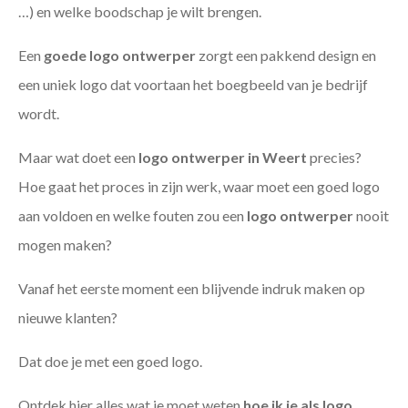
…) en welke boodschap je wilt brengen.
Een
goede
logo ontwerper
zorgt een pakkend design en
een uniek logo dat voortaan het boegbeeld van je bedrijf
wordt.
Maar wat doet een
logo ontwerper in Weert
precies?
Hoe gaat het proces in zijn werk, waar moet een goed logo
aan voldoen en welke fouten zou een
logo ontwerper
nooit
mogen maken?
Vanaf het eerste moment een blijvende indruk maken op
nieuwe klanten?
Dat doe je met een goed logo.
Ontdek hier alles wat je moet weten
hoe ik je als
logo