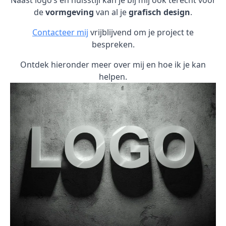
Naast logo’s en huisstijl kan je bij mij ook terecht voor
de
vormgeving
van al je
grafisch design
.
Contacteer mij
vrijblijvend om je project te
bespreken.
Ontdek hieronder meer over mij en hoe ik je kan
helpen.