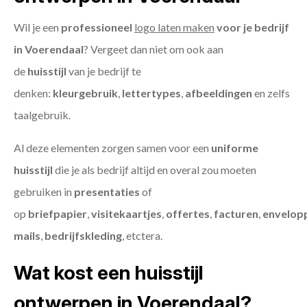
Wil je een
professioneel
logo laten maken
voor je bedrijf
in Voerendaal
? Vergeet dan niet om ook aan
de
huisstijl
van je bedrijf te
denken:
kleurgebruik
,
lettertypes
,
afbeeldingen
en zelfs
taalgebruik.
Al deze elementen zorgen samen voor een
uniforme
huisstijl
die je als bedrijf altijd en overal zou moeten
gebruiken in
presentaties
of
op
briefpapier
,
visitekaartjes
,
offertes
,
facturen
,
envelop
mails
,
bedrijfskleding
, etctera.
Wat kost een huisstijl
ontwerpen in Voerendaal?