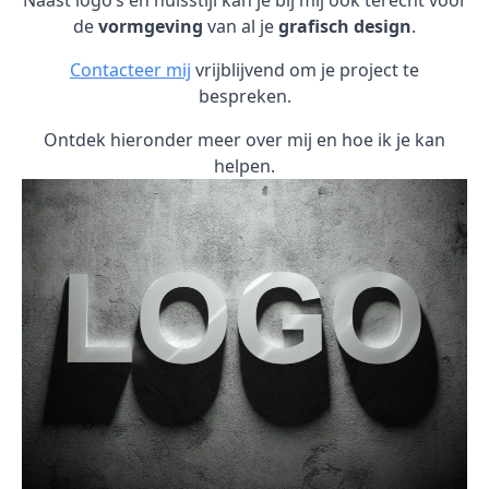
Naast logo’s en huisstijl kan je bij mij ook terecht voor
de
vormgeving
van al je
grafisch design
.
Contacteer mij
vrijblijvend om je project te
bespreken.
Ontdek hieronder meer over mij en hoe ik je kan
helpen.