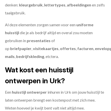
denken:
kleurgebruik
,
lettertypes
,
afbeeldingen
en zelfs
taalgebruik.
Al deze elementen zorgen samen voor een
uniforme
huisstijl
die je als bedrijf altijd en overal zou moeten
gebruiken in
presentaties
of
op
briefpapier
,
visitekaartjes
,
offertes
,
facturen
,
envelop
mails
,
bedrijfskleding
, etctera.
Wat kost een huisstijl
ontwerpen in Urk?
Een
huisstijl ontwerper
inhuren in Urk om jouw huisstijl te
laten ontwerpen brengt een kostenpost met zich mee.
Weten hoeveel je kwijt bent valt niet altijd mee.