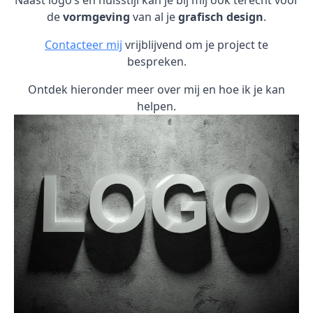
Naast logo’s en huisstijl kan je bij mij ook terecht voor
de
vormgeving
van al je
grafisch design
.
Contacteer mij
vrijblijvend om je project te
bespreken.
Ontdek hieronder meer over mij en hoe ik je kan
helpen.