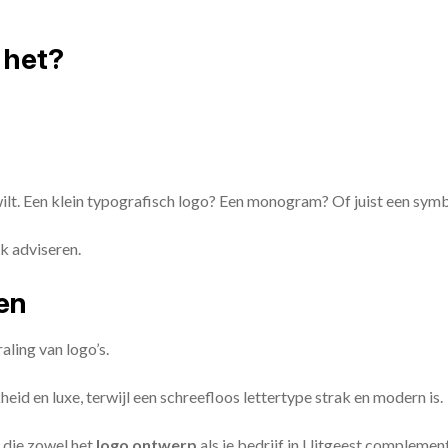
 het?
 wilt. Een klein typografisch logo? Een monogram? Of juist een sym
k adviseren.
zen
aling van logo’s.
id en luxe, terwijl een schreefloos lettertype strak en modern is.
 die zowel het
logo ontwerp
als je bedrijf in Uitgeest complemen