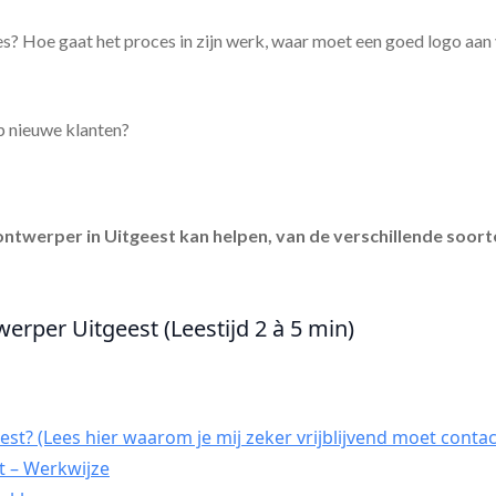
s? Hoe gaat het proces in zijn werk, waar moet een goed logo aan
p nieuwe klanten?
ontwerper in Uitgeest
kan helpen, van de verschillende soort
werper Uitgeest (Leestijd 2 à 5 min)
st? (Lees hier waarom je mij zeker vrijblijvend moet contac
t – Werkwijze