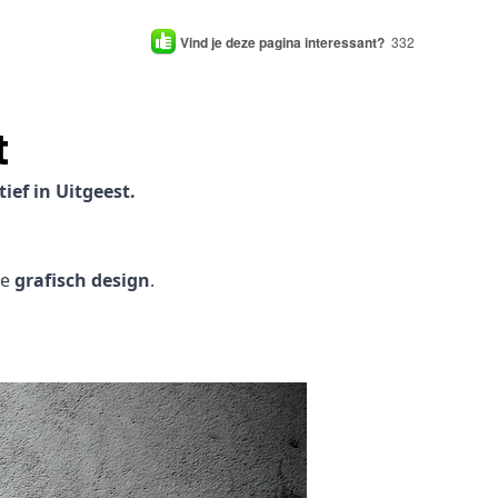
Vind je deze pagina interessant?
332
t
ef in Uitgeest.
je
grafisch design
.