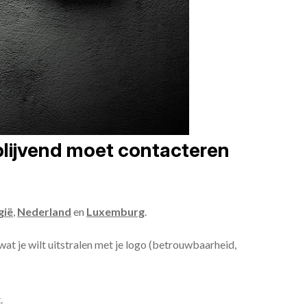
jblijvend moet contacteren
gië
,
Nederland
en
Luxemburg
.
 wat je wilt uitstralen met je logo (betrouwbaarheid,
.