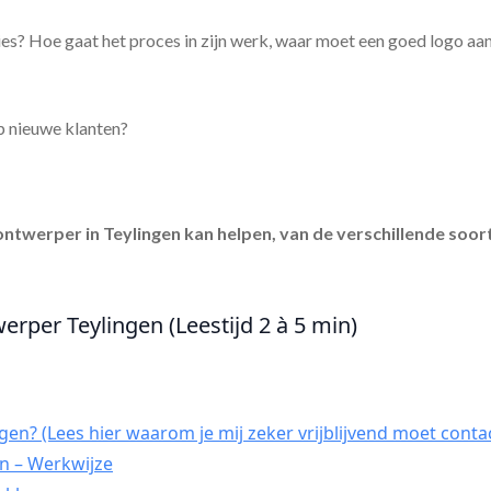
es? Hoe gaat het proces in zijn werk, waar moet een goed logo aa
p nieuwe klanten?
ontwerper in Teylingen
kan helpen, van de verschillende soort
erper Teylingen (Leestijd 2 à 5 min)
gen? (Lees hier waarom je mij zeker vrijblijvend moet conta
n – Werkwijze