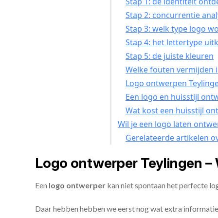
Stap 1: de identiteit ont
Stap 2: concurrentie ana
Stap 3: welk type logo w
Stap 4: het lettertype uit
Stap 5: de juiste kleuren
Welke fouten vermijden i
Logo ontwerpen Teylinge
Een logo en huisstijl ont
Wat kost een huisstijl o
Wil je een logo laten ontw
Gerelateerde artikelen o
Logo ontwerper Teylingen –
Een
logo ontwerper
kan niet spontaan het perfecte lo
Daar hebben hebben we eerst nog wat extra informatie