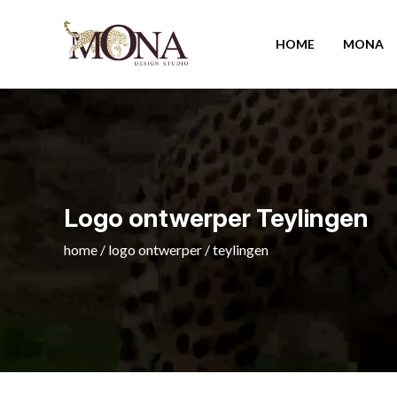
HOME
MONA
Logo ontwerper Teylingen
home
/
logo ontwerper
/
teylingen