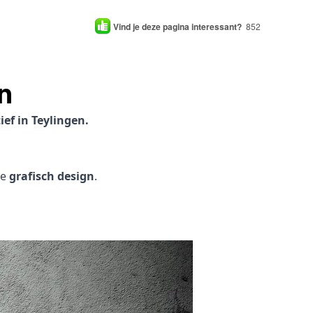
Vind je deze pagina interessant?
852
n
ef in Teylingen.
je
grafisch design
.