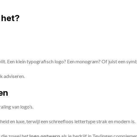
 het?
 wilt. Een klein typografisch logo? Een monogram? Of juist een sym
k adviseren.
zen
aling van logo’s.
id en luxe, terwijl een schreefloos lettertype strak en modern is.
 die zowel het
logo ontwerp
als je bedrijf in Teylingen compleme