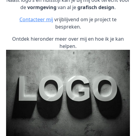
Naast logo’s en huisstijl kan je bij mij ook terecht voor
de
vormgeving
van al je
grafisch design
.
Contacteer mij
vrijblijvend om je project te
bespreken.
Ontdek hieronder meer over mij en hoe ik je kan
helpen.