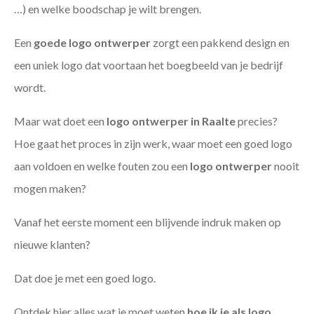
…) en welke boodschap je wilt brengen.
Een
goede
logo ontwerper
zorgt een pakkend design en
een uniek logo dat voortaan het boegbeeld van je bedrijf
wordt.
Maar wat doet een
logo ontwerper in Raalte
precies?
Hoe gaat het proces in zijn werk, waar moet een goed logo
aan voldoen en welke fouten zou een
logo ontwerper
nooit
mogen maken?
Vanaf het eerste moment een blijvende indruk maken op
nieuwe klanten?
Dat doe je met een goed logo.
Ontdek hier alles wat je moet weten
hoe ik je als
logo