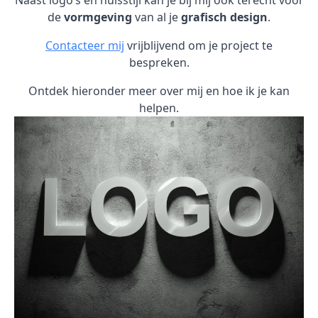
Naast logo’s en huisstijl kan je bij mij ook terecht voor
de
vormgeving
van al je
grafisch design
.
Contacteer mij
vrijblijvend om je project te
bespreken.
Ontdek hieronder meer over mij en hoe ik je kan
helpen.