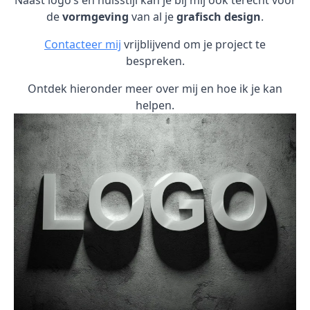
Naast logo’s en huisstijl kan je bij mij ook terecht voor
de
vormgeving
van al je
grafisch design
.
Contacteer mij
vrijblijvend om je project te
bespreken.
Ontdek hieronder meer over mij en hoe ik je kan
helpen.