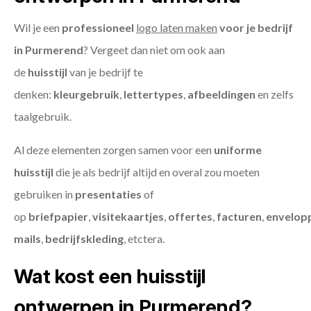
Wil je een
professioneel
logo laten maken
voor je bedrijf
in Purmerend
? Vergeet dan niet om ook aan
de
huisstijl
van je bedrijf te
denken:
kleurgebruik
,
lettertypes
,
afbeeldingen
en zelfs
taalgebruik.
Al deze elementen zorgen samen voor een
uniforme
huisstijl
die je als bedrijf altijd en overal zou moeten
gebruiken in
presentaties
of
op
briefpapier
,
visitekaartjes
,
offertes
,
facturen
,
envelop
mails
,
bedrijfskleding
, etctera.
Wat kost een huisstijl
ontwerpen in Purmerend?