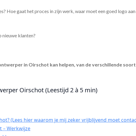
es? Hoe gaat het proces in zijn werk, waar moet een goed logo aa
p nieuwe klanten?
ontwerper in Oirschot
kan helpen, van de verschillende soort
werper Oirschot (Leestijd 2 à 5 min)
ot? (Lees hier waarom je mij zeker vrijblijvend moet contac
t – Werkwijze