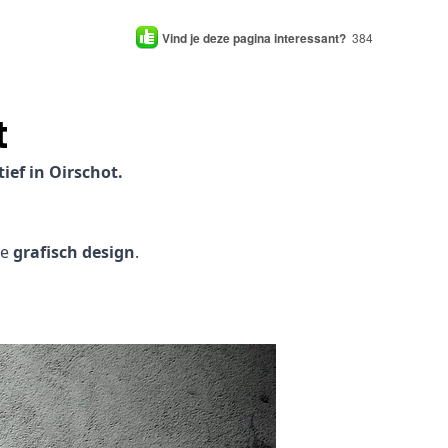
Vind je deze pagina interessant?
384
t
ef in Oirschot.
je
grafisch design
.