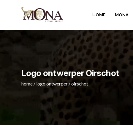
HOME
MONA
Logo ontwerper Oirschot
home
/
logo ontwerper
/
oirschot