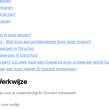
tdekken
lyseren
ordt het?
tkiezen
n je logo design?
 – Wat kost een professioneel logo laten maken?
twerpen in Oirschot
ntwerpen in Oirschot?
erpen? Op zoek naar een freelance logo ontwerper en/of hui
over een logo maken & huisstijl ontwerpen
Werkwijze
go voor je onderneming in Oirschot ontwerpen.
 voor nodig.