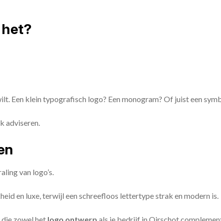
 het?
 wilt. Een klein typografisch logo? Een monogram? Of juist een sym
k adviseren.
zen
aling van logo’s.
id en luxe, terwijl een schreefloos lettertype strak en modern is.
 die zowel het
logo ontwerp
als je bedrijf in Oirschot complemen