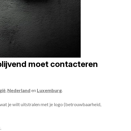
jblijvend moet contacteren
gië
,
Nederland
en
Luxemburg
.
 wat je wilt uitstralen met je logo (betrouwbaarheid,
.