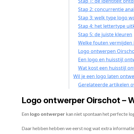
Stap 1: de identiteit on
Stap 2: concurrentie ana
Stap 3: welk type logo w
Stap 4: het lettertype ui
Stap 5: de juiste kleuren
Welke fouten vermijden i
Logo ontwerpen Oirschot
Een logo en huisstijl on
Wat kost een huisstijl o
Wil je een logo laten ontw
Gerelateerde artikelen 
Logo ontwerper Oirschot – 
Een
logo ontwerper
kan niet spontaan het perfecte lo
Daar hebben hebben we eerst nog wat extra informatie