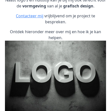
Naast logo’s en huisstijl kan je bij mij ook terecht voor
de
vormgeving
van al je
grafisch design
.
Contacteer mij
vrijblijvend om je project te
bespreken.
Ontdek hieronder meer over mij en hoe ik je kan
helpen.